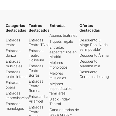
Categorías
Teatros
Entradas
Ofertas
destacadas
destacados
destacadas
Abonos teatrales
Entradas
Entradas
Descuento El
Tiquets regalo
teatro
Teatro Tívoli
Mago Pop 'Nada
Entradas
es imposible'
Entradas
Entradas
espectáculos en
danza
Teatro
Descuento Ànima
Madrid
Coliseum
Entradas
Descuento
Mejores
musicales
Entradas
Mamma mia
monólogos
Teatro
Entradas
Descuento
Mejores
Borrás
teatro infantil
Germans de sang
musicales
Entradas
Entradas
Mejores
Teatro
ópera
espectáculos
Romea
Entradas
familiares
Entradas La
improvisación
Black Friday
Villarroel
Entradas
Teatral
Entradas
monólogos
Gana entradas de
Teatro
teatro gratis -