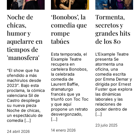
Noche de
‘Bonobos’, la
Tormenta,
chicas,
comedia que
secretos y
humor y
rompe
grandes hits
aquelarre en
tabúes
de los 80
tiempos de
Esta temporada, el
L’Eixample Teatre
'manosfera'
Eixample Teatre
presenta Se
recupera en
atormenta una
cartelera Bonobos,
oficina, una
“El show que ha
la celebrada
comedia escrita
ofendido a más
comedia de
por Emma Demar y
machirulos desde
Laurent Baffie,
dirigida por Ernest
2023”. Bajo esta
dramaturgo
Fuster que explora
proclama, la cómica
francés que ya
las dinámicas
valenciana Sil de
triunfó con Toc Toc
laborales y las
Castro despliega
y que aquí
relaciones de
su nueva pieza
propone un retrato
poder dentro de
Noche de chicas,
desvergonzado,
[…]
un espectáculo de
[…]
comedia […]
23 julio 2025
14 enero 2026
24 abril 2026