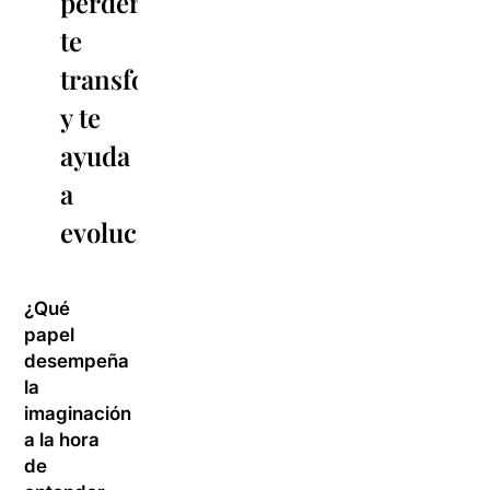
perderte
te
transforma
y te
ayuda
a
evolucionar”
¿Qué
papel
desempeña
la
imaginación
a la hora
de