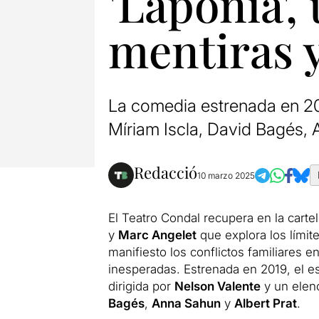
'Laponia',
mentiras y
La comedia estrenada en 20
Míriam Iscla, David Bagés, 
Redacció
10 marzo 2025
El Teatro Condal recupera en la carte
y
Marc Angelet
que explora los límit
manifiesto los conflictos familiares e
inesperadas. Estrenada en 2019, el 
dirigida por
Nelson Valente
y un elen
Bagés
,
Anna Sahun
y
Albert Prat
.