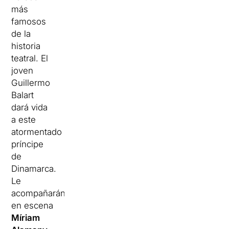
más
famosos
de la
historia
teatral. El
joven
Guillermo
Balart
dará vida
a este
atormentado
príncipe
de
Dinamarca.
Le
acompañarán
en escena
Míriam