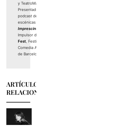
y TeatroMadrid.com.
Presentador del
podcast de artes
escénicas
Els
Imprescindibles
.
Impulsor de
La Llama
Fest
, Festival de
Comedia Alternativa
de Barcelona.
ARTÍCULOS
RELACIONADOS