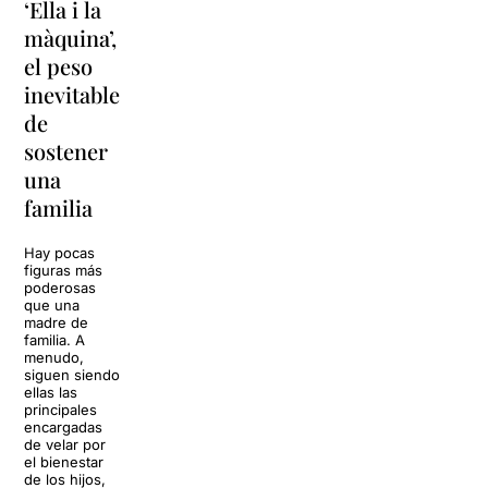
‘Ella i la
'Sonrisas
La fuerza
màquina’,
y
ancestral
el peso
lágrimas'
de los
inevitable
vuelve a
tambores
de
Barcelona
japoneses
sostener
La música
una
El Grec Festival
volverá a
de Barcelona
familia
llenar la casa
recibirá este
de los Von
verano a una
Trapp.
de las
Hay pocas
Sonrisas y
formaciones de
figuras más
lágrimas, uno
percusión
poderosas
de los
japonesa más
que una
grandes
internacionales:
madre de
clásicos de la
Yamato, el
familia. A
historia del
grupo fundado
menudo,
teatro musical,
en 1993 por
siguen siendo
llegará al
Masa Ogawa
ellas las
Teatre Apolo
en Asuka-
principales
del […]
mura, en […]
encargadas
de velar por
27 julio 2026
24 julio 2026
el bienestar
de los hijos,