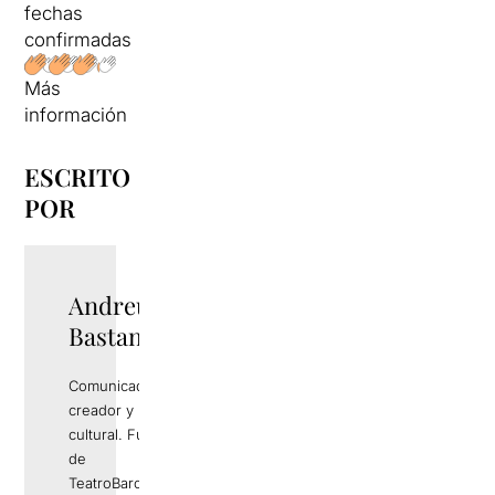
fechas
confirmadas
Más
información
ESCRITO
POR
Andreu Rami
Bastante
Comunicador,
creador y productor
cultural. Fundador
de
TeatroBarcelona.com