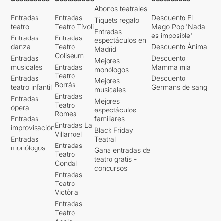
Abonos teatrales
Entradas
Entradas
Descuento El
Tiquets regalo
teatro
Teatro Tívoli
Mago Pop 'Nada
Entradas
es imposible'
Entradas
Entradas
espectáculos en
danza
Teatro
Descuento Ànima
Madrid
Coliseum
Entradas
Descuento
Mejores
musicales
Entradas
Mamma mia
monólogos
Teatro
Entradas
Descuento
Mejores
Borrás
teatro infantil
Germans de sang
musicales
Entradas
Entradas
Mejores
Teatro
ópera
espectáculos
Romea
Entradas
familiares
Entradas La
improvisación
Black Friday
Villarroel
Entradas
Teatral
Entradas
monólogos
Gana entradas de
Teatro
teatro gratis -
Condal
concursos
Entradas
Teatro
Victòria
Entradas
Teatro