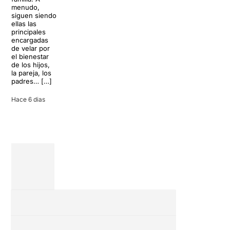
historia del
parece
menudo,
teatro musical,
perfecto para
siguen siendo
llegará al
desconectar de
ellas las
Teatre Apolo
la rutina, pero
principales
del […]
una
encargadas
conversación
de velar por
inoportuna
27 julio 2026
el bienestar
puede
de los hijos,
convertir unas
la pareja, los
vacaciones
padres… […]
entre amigos
en una revisión
Hace 6 dias
completa […]
28 julio 2026