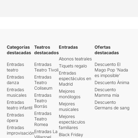
Categorías
Teatros
Entradas
Ofertas
destacadas
destacados
destacadas
Abonos teatrales
Entradas
Entradas
Descuento El
Tiquets regalo
teatro
Teatro Tívoli
Mago Pop 'Nada
Entradas
es imposible'
Entradas
Entradas
espectáculos en
danza
Teatro
Descuento Ànima
Madrid
Coliseum
Entradas
Descuento
Mejores
musicales
Entradas
Mamma mia
monólogos
Teatro
Entradas
Descuento
Mejores
Borrás
teatro infantil
Germans de sang
musicales
Entradas
Entradas
Mejores
Teatro
ópera
espectáculos
Romea
Entradas
familiares
Entradas La
improvisación
Black Friday
Villarroel