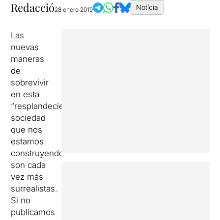
Redacció
Notícia
28 enero 2019
Las
nuevas
maneras
de
sobrevivir
en esta
“resplandeciente”
sociedad
que nos
estamos
construyendo
son cada
vez más
surrealistas.
Si no
publicamos