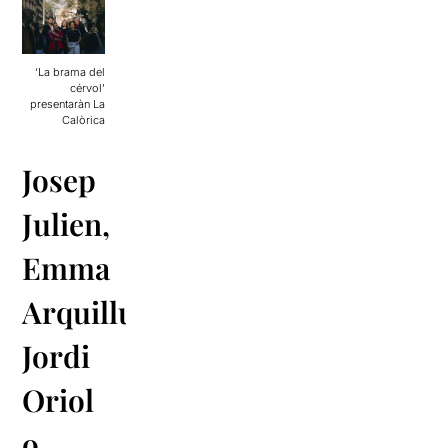
‘La brama del
cérvol’
presentaràn La
Calòrica
Josep
Julien,
Emma
Arquillué,
Jordi
Oriol
o