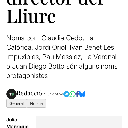
Lliure
Noms com Clàudia Cedó, La
Calòrica, Jordi Oriol, Ivan Benet Les
Impuxibles, Pau Messiez, La Veronal
o Juan Diego Botto són alguns noms
protagonistes
Redacció
14 junio 2024
General
Notícia
Julio
Manrique