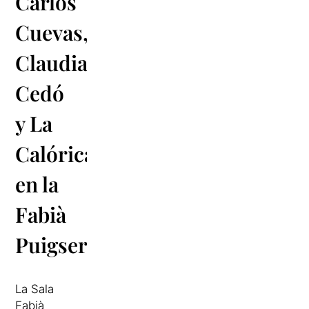
Carlos
Cuevas,
Claudia
Cedó
y La
Calórica
en la
Fabià
Puigserver
La Sala
Fabià