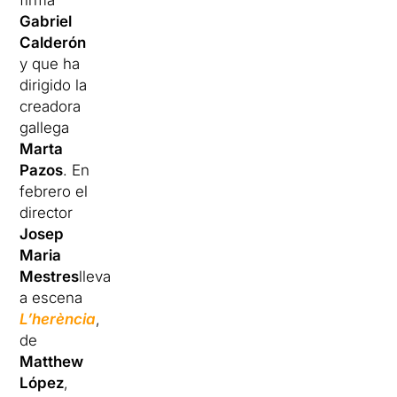
firma
Gabriel
Calderón
y que ha
dirigido la
creadora
gallega
Marta
Pazos
. En
febrero el
director
Josep
Maria
Mestres
llevará
a escena
L’herència
,
de
Matthew
López
,