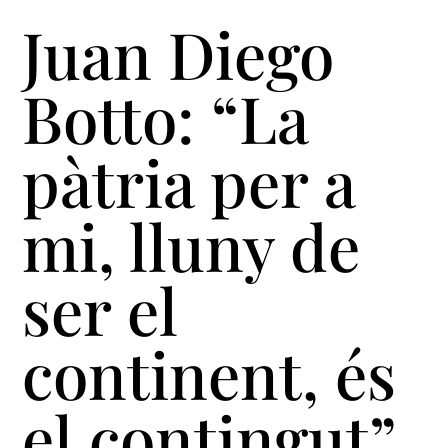
Juan Diego
Botto: “La
pàtria per a
mi, lluny de
ser el
continent, és
el contingut”