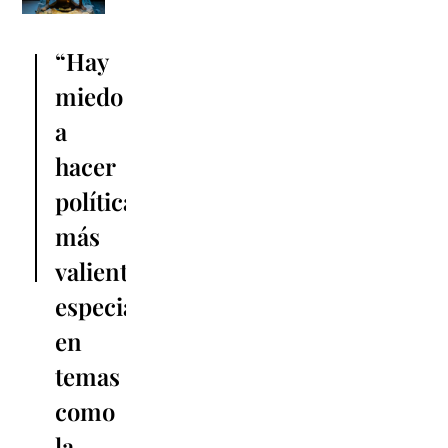
“Hay
miedo
a
hacer
políticas
más
valientes,
especialmente
en
temas
como
la