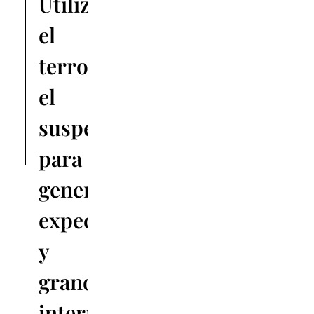
Utilizamos
el
terror,
el
suspense,
para
generar
expectativas
y
grandes
interrogantes.