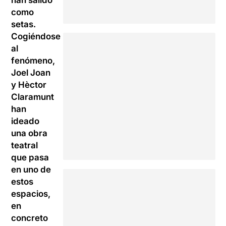
han salido
como
setas.
Cogiéndose
al
fenómeno,
Joel Joan
y Hèctor
Claramunt
han
ideado
una obra
teatral
que pasa
en uno de
estos
espacios,
en
concreto