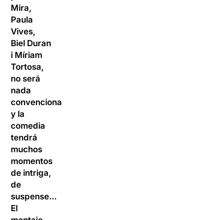
Mira,
Paula
Vives,
Biel Duran
i Míriam
Tortosa,
no será
nada
convencional,
y la
comedia
tendrá
muchos
momentos
de intriga,
de
suspense…
El