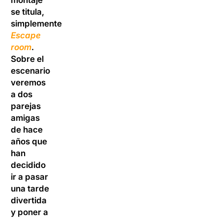
montaje
se titula,
simplemente,
Escape
room
.
Sobre el
escenario
veremos
a dos
parejas
amigas
de hace
años que
han
decidido
ir a pasar
una tarde
divertida
y poner a