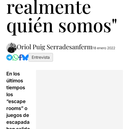
realmente
quién somos"
Oriol Puig Serradesanferm
18 enero 2022
Entrevista
En los
últimos
tiempos
los
“escape
rooms” o
juegos de
escapada