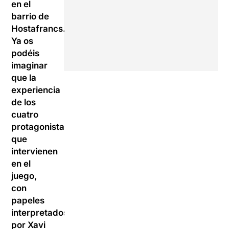
en el
barrio de
Hostafrancs.
Ya os
podéis
imaginar
que la
experiencia
de los
cuatro
protagonistas
que
intervienen
en el
juego,
con
papeles
interpretados
por Xavi