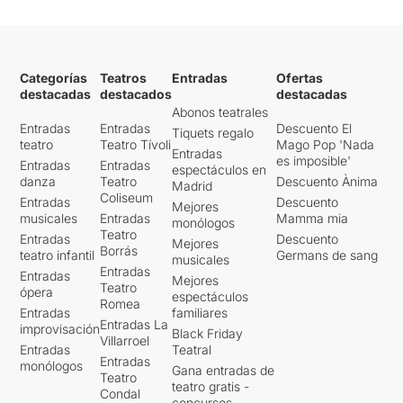
Categorías
Teatros
Entradas
Ofertas
destacadas
destacados
destacadas
Abonos teatrales
Entradas
Entradas
Descuento El
Tiquets regalo
teatro
Teatro Tívoli
Mago Pop 'Nada
Entradas
es imposible'
Entradas
Entradas
espectáculos en
danza
Teatro
Descuento Ànima
Madrid
Coliseum
Entradas
Descuento
Mejores
musicales
Entradas
Mamma mia
monólogos
Teatro
Entradas
Descuento
Mejores
Borrás
teatro infantil
Germans de sang
musicales
Entradas
Entradas
Mejores
Teatro
ópera
espectáculos
Romea
Entradas
familiares
Entradas La
improvisación
Black Friday
Villarroel
Entradas
Teatral
Entradas
monólogos
Gana entradas de
Teatro
teatro gratis -
Condal
concursos