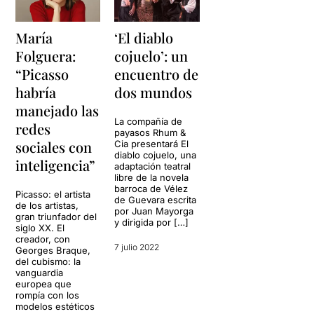
María
‘El diablo
Folguera:
cojuelo’: un
“Picasso
encuentro de
habría
dos mundos
manejado las
La compañía de
redes
payasos Rhum &
sociales con
Cia presentará El
diablo cojuelo, una
inteligencia”
adaptación teatral
libre de la novela
barroca de Vélez
Picasso: el artista
de Guevara escrita
de los artistas,
por Juan Mayorga
gran triunfador del
y dirigida por […]
siglo XX. El
creador, con
7 julio 2022
Georges Braque,
del cubismo: la
vanguardia
europea que
rompía con los
modelos estéticos