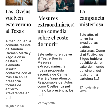
Las 'Ovejas'
La
vuelven
campaneta
'Mesures
este verano
misteriosa
extraordinàries',
al Texas
una comedia
Este año, el
sobre el coste
terror ha
A menudo, en la
de morir
invadido las
comedia realista
plateas
del tándem
catalanas. Como
Carmen Marfà y
Este setiembre vuelve
si el Festival de
Yago Alonso
al Teatre Borràs
Sitges hubiera
destaca un
Mesures
decidido dar el
elemento
extraordinàries, la
salto del mundo
insólito:
nueva propuesta
del cine al del
contactos con el
escénica de Carmen
teatro, en la
más allá en La
Marfà y Yago Alonso.
cartelera […]
presència,
Responsable de títulos
formas de
como Ovelles, La pell
27 noviembre
entierro
fina o La presència, los
2024
irreverentes en
[…]
[…]
22 mayo 2025
14 junio 2026