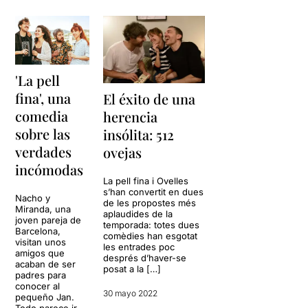
'La pell
fina', una
El éxito de una
comedia
herencia
sobre las
insólita: 512
verdades
ovejas
incómodas
La pell fina i Ovelles
s’han convertit en dues
Nacho y
de les propostes més
Miranda, una
aplaudides de la
joven pareja de
temporada: totes dues
Barcelona,
comèdies han esgotat
visitan unos
les entrades poc
amigos que
després d’haver-se
acaban de ser
posat a la […]
padres para
conocer al
30 mayo 2022
pequeño Jan.