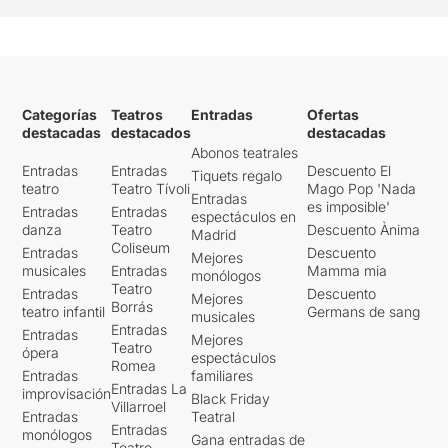
Categorías
Teatros
Entradas
Ofertas
destacadas
destacados
destacadas
Abonos teatrales
Entradas
Entradas
Descuento El
Tiquets regalo
teatro
Teatro Tívoli
Mago Pop 'Nada
Entradas
es imposible'
Entradas
Entradas
espectáculos en
danza
Teatro
Descuento Ànima
Madrid
Coliseum
Entradas
Descuento
Mejores
musicales
Entradas
Mamma mia
monólogos
Teatro
Entradas
Descuento
Mejores
Borrás
teatro infantil
Germans de sang
musicales
Entradas
Entradas
Mejores
Teatro
ópera
espectáculos
Romea
Entradas
familiares
Entradas La
improvisación
Black Friday
Villarroel
Entradas
Teatral
Entradas
monólogos
Gana entradas de
Teatro