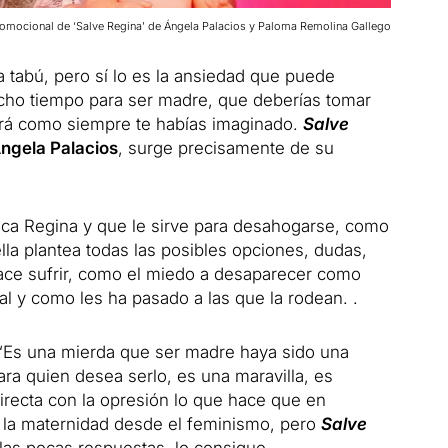
omocional de ‘Salve Regina’ de Ángela Palacios y Paloma Remolina Gallego
 tabú, pero sí lo es la ansiedad que puede
ho tiempo para ser madre, que deberías tomar
será como siempre te habías imaginado.
Salve
ngela Palacios
, surge precisamente de su
lica Regina y que le sirve para desahogarse, como
ella plantea todas las posibles opciones, dudas,
hace sufrir, como el miedo a desaparecer como
al y como les ha pasado a las que la rodean. .
: “Es una mierda que ser madre haya sido una
ra quien desea serlo, es una maravilla, es
directa con la opresión lo que hace que en
r la maternidad desde el feminismo, pero
Salve
 las pocas respuestas, lo consigue.