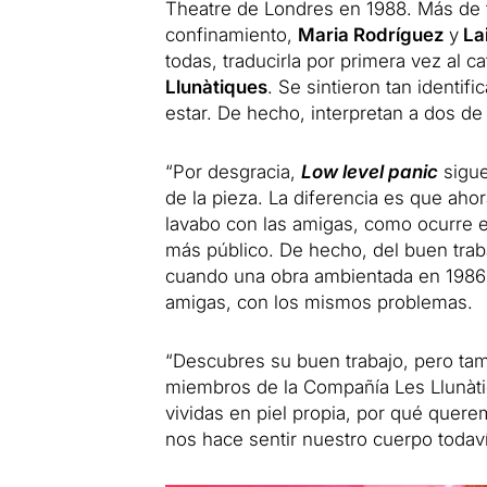
Theatre de Londres en 1988. Más de t
confinamiento,
Maria Rodríguez
y
La
todas, traducirla por primera vez al c
Llunàtiques
. Se sintieron tan identif
estar. De hecho, interpretan a dos de
“Por desgracia,
Low level panic
sigue
de la pieza. La diferencia es que ahor
lavabo con las amigas, como ocurre e
más público. De hecho, del buen trab
cuando una obra ambientada en 1986 
amigas, con los mismos problemas.
“Descubres su buen trabajo, pero ta
miembros de la Compañía Les Llunàti
vividas en piel propia, por qué quer
nos hace sentir nuestro cuerpo todav