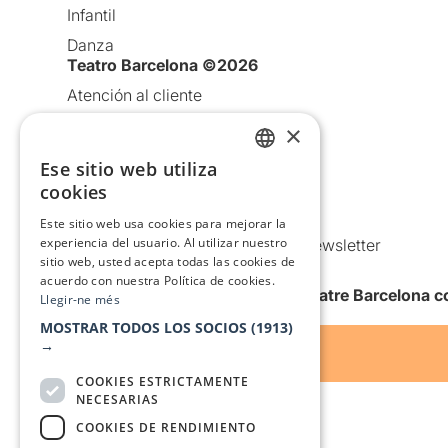
Infantil
Danza
Teatro Barcelona ©2026
Atención al cliente
Aviso legal
×
Política de privacidad
Ese sitio web utiliza
CATALAN
Política de Cookies
cookies
SPANISH
Condiciones de uso
Este sitio web usa cookies para mejorar la
experiencia del usuario. Al utilizar nuestro
Comunicaciones comerciales y Newsletter
sitio web, usted acepta todas las cookies de
Anuncia’t
acuerdo con nuestra Política de cookies.
Quiero recibir la newsletter de Teatre Barcelona
Llegir-ne més
MOSTRAR TODOS LOS SOCIOS
(1913)
→
COOKIES ESTRICTAMENTE
NECESARIAS
COOKIES DE RENDIMIENTO