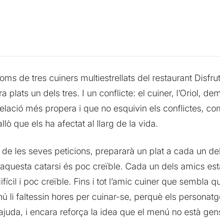
s de tres cuiners multiestrellats del restaurant Disfrut
plats un dels tres. I un conflicte: el cuiner, l’Oriol, 
relació més propera i que no esquivin els conflictes, 
lò que els ha afectat al llarg de la vida.
 de les seves peticions, prepararà un plat a cada un d
!, aquesta catarsi és poc creïble. Cada un dels amics es
 difícil i poc creïble. Fins i tot l’amic cuiner que sembla
ú li faltessin hores per cuinar-se, perquè els personatg
ajuda, i encara reforça la idea que el menú no està gens 