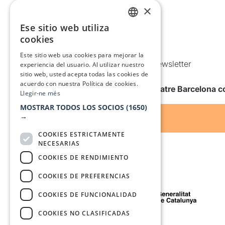
Aviso legal
×
Política de privacidad
Ese sitio web utiliza
CATALAN
Política de Cookies
cookies
SPANISH
Condiciones de uso
Este sitio web usa cookies para mejorar la
Comunicaciones comerciales y Newsletter
experiencia del usuario. Al utilizar nuestro
sitio web, usted acepta todas las cookies de
Anuncia’t
acuerdo con nuestra Política de cookies.
Quiero recibir la newsletter de Teatre Barcelona
Llegir-ne més
MOSTRAR TODOS LOS SOCIOS
(1650)
→
COOKIES ESTRICTAMENTE
NECESARIAS
COOKIES DE RENDIMIENTO
COOKIES DE PREFERENCIAS
Con el apoyo de
COOKIES DE FUNCIONALIDAD
COOKIES NO CLASIFICADAS