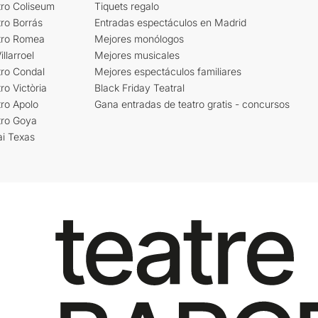
tro Coliseum
Tiquets regalo
ro Borrás
Entradas espectáculos en Madrid
tro Romea
Mejores monólogos
llarroel
Mejores musicales
tro Condal
Mejores espectáculos familiares
ro Victòria
Black Friday Teatral
ro Apolo
Gana entradas de teatro gratis - concursos
tro Goya
ai Texas