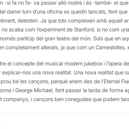
 -si fa no fa- va passar allò nostre i és -també- el qu
 darrer torn d’una oficina es quedin tancats, fent que 
tment, detesten. Ja que tots compleixen amb aquell a
 no acaba com l’experiment de Stanford, si no com una
és només partícip del gran teatre del món. Sols que en 
en completament alterats, ja que com un Carnestoltes, el
tre el concepte del musical modern jukebox i l’òpera de
er explicar-nos una nova realitat. Una nova realitat que
er prou bé les cançons, perquè anem des de l’Eternal 
nna i George Michael, fent passar la tarda de forma a
 companys, i cançons ben conegudes que podem taral·l