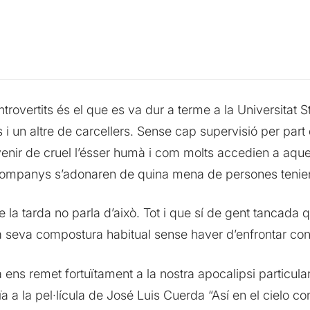
rovertits és el que es va dur a terme a la Universitat S
 i un altre de carcellers. Sense cap supervisió per part
ir de cruel l’ésser humà i com molts accedien a aquest
s companys s’adonaren de quina mena de persones tenien 
la tarda no parla d’això. Tot i que sí de gent tancada 
 la seva compostura habitual sense haver d’enfrontar c
ens remet fortuïtament a la nostra apocalipsi particular
a la pel·lícula de José Luis Cuerda “Así en el cielo com