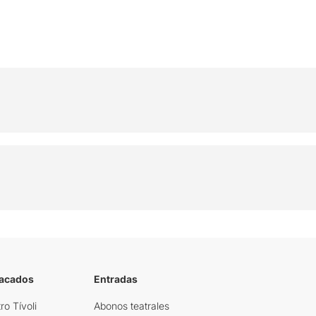
tacados
Entradas
ro Tívoli
Abonos teatrales