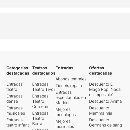
Categorías
Teatros
Entradas
Ofertas
destacadas
destacados
destacadas
Abonos teatrales
Entradas
Entradas
Descuento El
Tiquets regalo
teatro
Teatro Tívoli
Mago Pop 'Nada
Entradas
es imposible'
Entradas
Entradas
espectáculos en
danza
Teatro
Descuento Ànima
Madrid
Coliseum
Entradas
Descuento
Mejores
musicales
Entradas
Mamma mia
monólogos
Teatro
Entradas
Descuento
Mejores
Borrás
teatro infantil
Germans de sang
musicales