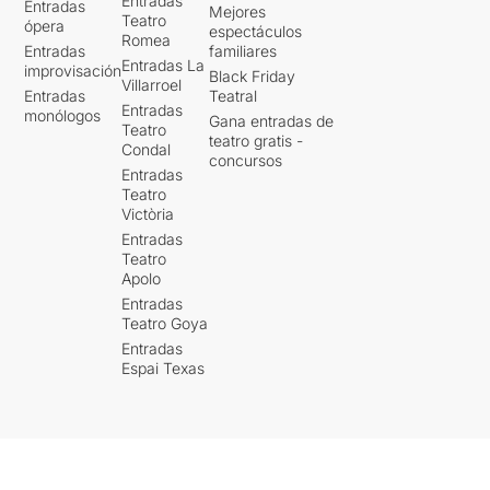
Entradas
Entradas
Mejores
Teatro
ópera
espectáculos
Romea
Entradas
familiares
Entradas La
improvisación
Black Friday
Villarroel
Entradas
Teatral
Entradas
monólogos
Gana entradas de
Teatro
teatro gratis -
Condal
concursos
Entradas
Teatro
Victòria
Entradas
Teatro
Apolo
Entradas
Teatro Goya
Entradas
Espai Texas