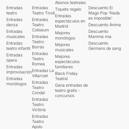
Abonos teatrales
Entradas
Entradas
Descuento El
Tiquets regalo
teatro
Teatro Tívoli
Mago Pop 'Nada
Entradas
es imposible'
Entradas
Entradas
espectáculos en
danza
Teatro
Descuento Ànima
Madrid
Coliseum
Entradas
Descuento
Mejores
musicales
Entradas
Mamma mia
monólogos
Teatro
Entradas
Descuento
Mejores
Borrás
teatro infantil
Germans de sang
musicales
Entradas
Entradas
Mejores
Teatro
ópera
espectáculos
Romea
Entradas
familiares
Entradas La
improvisación
Black Friday
Villarroel
Entradas
Teatral
Entradas
monólogos
Gana entradas de
Teatro
teatro gratis -
Condal
concursos
Entradas
Teatro
Victòria
Entradas
Teatro
Apolo