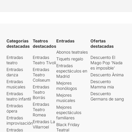
Categorías
Teatros
Entradas
Ofertas
destacadas
destacados
destacadas
Abonos teatrales
Entradas
Entradas
Descuento El
Tiquets regalo
teatro
Teatro Tívoli
Mago Pop 'Nada
Entradas
es imposible'
Entradas
Entradas
espectáculos en
danza
Teatro
Descuento Ànima
Madrid
Coliseum
Entradas
Descuento
Mejores
musicales
Entradas
Mamma mia
monólogos
Teatro
Entradas
Descuento
Mejores
Borrás
teatro infantil
Germans de sang
musicales
Entradas
Entradas
Mejores
Teatro
ópera
espectáculos
Romea
Entradas
familiares
Entradas La
improvisación
Black Friday
Villarroel
Entradas
Teatral