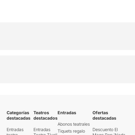
Categorías
Teatros
Entradas
Ofertas
destacadas
destacados
destacadas
Abonos teatrales
Entradas
Entradas
Descuento El
Tiquets regalo
teatro
Teatro Tívoli
Mago Pop 'Nada