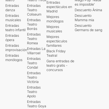
Entradas
es imposible'
Entradas
Entradas
espectáculos en
danza
Teatro
Descuento Ànima
Madrid
Coliseum
Entradas
Descuento
Mejores
musicales
Entradas
Mamma mia
monólogos
Teatro
Entradas
Descuento
Mejores
Borrás
teatro infantil
Germans de sang
musicales
Entradas
Entradas
Mejores
Teatro
ópera
espectáculos
Romea
Entradas
familiares
Entradas La
improvisación
Black Friday
Villarroel
Entradas
Teatral
Entradas
monólogos
Gana entradas de
Teatro
teatro gratis -
Condal
concursos
Entradas
Teatro
Victòria
Entradas
Teatro
Apolo
Entradas
Teatro Goya