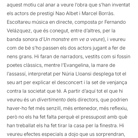
aquest motiu cal anar a veure l’obra que s’han inventat
els actors de prestigi Nao Albet i Marcel Borràs.
Escoltareu música en directe, composta pr Fernando
Velázquez, que és conegut, entre d’altres, per la
banda sonora d’
Un monstre em ve a veure
), i veureu
com de bé s’ho passen els dos actors jugant a fer de
nens grans. Hi faran de narradors, vestits com si fossin
poetes clàssics, mentre l’Evangelina, la mare de
l’assassí, interpretat per Núria Lloansi desplega tot el
seu art per explicar el desconcert i la set de venjança
contra la societat que té. A partir d’aquí tot el que hi
veureu és un
divertimento
dels directors, que podrien
haver-ho fet més senzill, més entenedor, més reflexiu,
però no els ha fet falta perquè el pressupost amb què
han treballat els ha fet tirar la casa per la finestra. Hi
veureu efectes especials a dojo que us sorprendran,