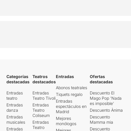
Categorías
Teatros
Entradas
Ofertas
destacadas
destacados
destacadas
Abonos teatrales
Entradas
Entradas
Descuento El
Tiquets regalo
teatro
Teatro Tívoli
Mago Pop 'Nada
Entradas
es imposible'
Entradas
Entradas
espectáculos en
danza
Teatro
Descuento Ànima
Madrid
Coliseum
Entradas
Descuento
Mejores
musicales
Entradas
Mamma mia
monólogos
Teatro
Entradas
Descuento
Mejores