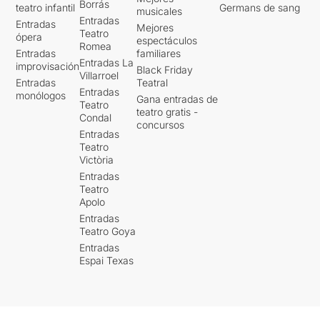
Borrás
teatro infantil
Germans de sang
musicales
Entradas
Entradas
Mejores
Teatro
ópera
espectáculos
Romea
Entradas
familiares
Entradas La
improvisación
Black Friday
Villarroel
Entradas
Teatral
Entradas
monólogos
Gana entradas de
Teatro
teatro gratis -
Condal
concursos
Entradas
Teatro
Victòria
Entradas
Teatro
Apolo
Entradas
Teatro Goya
Entradas
Espai Texas