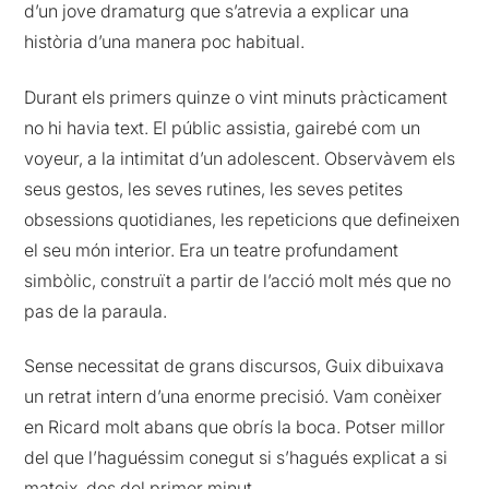
d’un jove dramaturg que s’atrevia a explicar una
història d’una manera poc habitual.
Durant els primers quinze o vint minuts pràcticament
no hi havia text. El públic assistia, gairebé com un
voyeur, a la intimitat d’un adolescent. Observàvem els
seus gestos, les seves rutines, les seves petites
obsessions quotidianes, les repeticions que defineixen
el seu món interior. Era un teatre profundament
simbòlic, construït a partir de l’acció molt més que no
pas de la paraula.
Sense necessitat de grans discursos, Guix dibuixava
un retrat intern d’una enorme precisió. Vam conèixer
en Ricard molt abans que obrís la boca. Potser millor
del que l’haguéssim conegut si s’hagués explicat a si
mateix, des del primer minut.