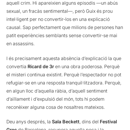
aquell crim. Hi apareixien alguns episodis —un abús
sexual, un fracàs sentimental—, però Guix és prou
intel·ligent per no convertir-los en una explicació
causal. Sap perfectament que milions de persones han
patit experiències semblants sense convertir-se mai
en assassins.
I és precisament aquesta absència d’explicació la que
convertia
Ricard de 3r
en una obra poderosa. Perquè
el misteri continua existint. Perquè l’espectador no pot
refugiar-se en una resposta tranquil·litzadora. Perquè,
en algun lloc d’aquella ràbia, d’aquell sentiment
d’aïllament i d’expulsió del món, tots hi podem
reconèixer alguna cosa de nosaltres mateixos.
Deu anys després, la
Sala Beckett
, dins del
Festival
Grec
de Barcelona, recupera aquella peça i la