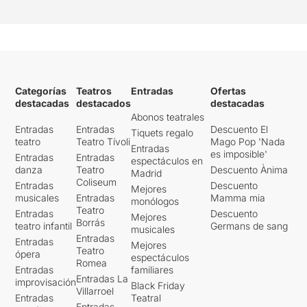
Categorías
Teatros
Entradas
Ofertas
destacadas
destacados
destacadas
Abonos teatrales
Entradas
Entradas
Descuento El
Tiquets regalo
teatro
Teatro Tívoli
Mago Pop 'Nada
Entradas
es imposible'
Entradas
Entradas
espectáculos en
danza
Teatro
Descuento Ànima
Madrid
Coliseum
Entradas
Descuento
Mejores
musicales
Entradas
Mamma mia
monólogos
Teatro
Entradas
Descuento
Mejores
Borrás
teatro infantil
Germans de sang
musicales
Entradas
Entradas
Mejores
Teatro
ópera
espectáculos
Romea
Entradas
familiares
Entradas La
improvisación
Black Friday
Villarroel
Entradas
Teatral
Entradas