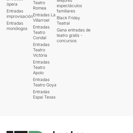
Mejores
Teatro
ópera
espectáculos
Romea
Entradas
familiares
Entradas La
improvisación
Black Friday
Villarroel
Entradas
Teatral
Entradas
monólogos
Gana entradas de
Teatro
teatro gratis -
Condal
concursos
Entradas
Teatro
Victòria
Entradas
Teatro
Apolo
Entradas
Teatro Goya
Entradas
Espai Texas