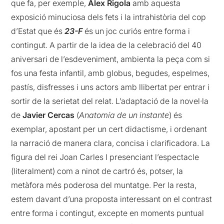
que fa, per exemple,
Àlex Rigola
amb aquesta
exposició minuciosa dels fets i la intrahistòria del cop
d’Estat que és
23-F
és un joc curiós entre forma i
contingut. A partir de la idea de la celebració del 40
aniversari de l’esdeveniment, ambienta la peça com si
fos una festa infantil, amb globus, begudes, espelmes,
pastís, disfresses i uns actors amb llibertat per entrar i
sortir de la serietat del relat. L’adaptació de la novel·la
de
Javier Cercas
(
Anatomía de un instante
) és
exemplar, apostant per un cert didactisme, i ordenant
la narració de manera clara, concisa i clarificadora. La
figura del rei Joan Carles I presenciant l’espectacle
(literalment) com a ninot de cartró és, potser, la
metàfora més poderosa del muntatge. Per la resta,
estem davant d’una proposta interessant on el contrast
entre forma i contingut, excepte en moments puntual