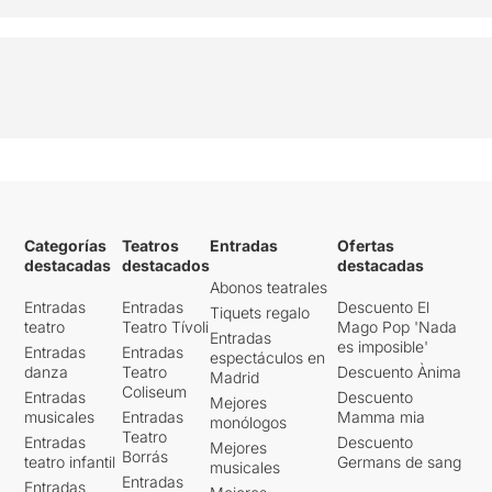
Categorías
Teatros
Entradas
Ofertas
destacadas
destacados
destacadas
Abonos teatrales
Entradas
Entradas
Descuento El
Tiquets regalo
teatro
Teatro Tívoli
Mago Pop 'Nada
Entradas
es imposible'
Entradas
Entradas
espectáculos en
danza
Teatro
Descuento Ànima
Madrid
Coliseum
Entradas
Descuento
Mejores
musicales
Entradas
Mamma mia
monólogos
Teatro
Entradas
Descuento
Mejores
Borrás
teatro infantil
Germans de sang
musicales
Entradas
Entradas