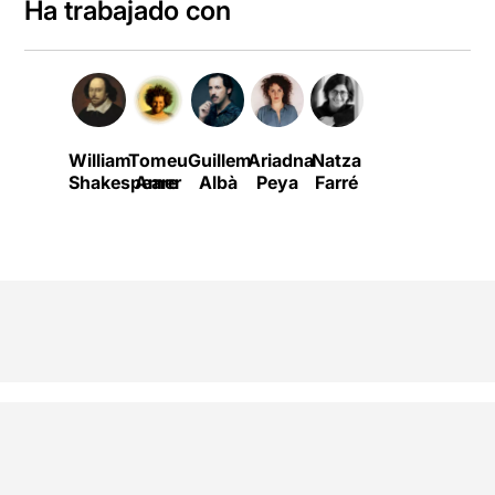
Ha trabajado con
William
Tomeu
Guillem
Ariadna
Natza
Shakespeare
Amer
Albà
Peya
Farré