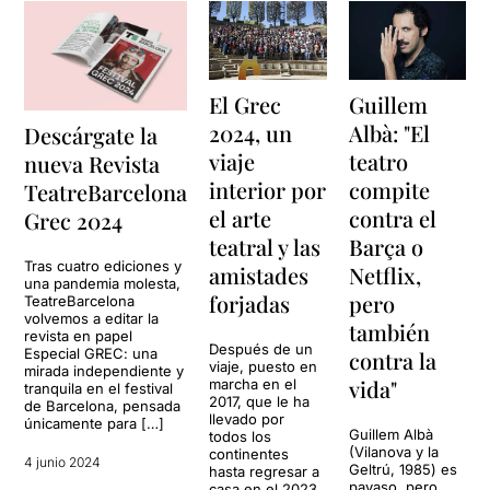
El Grec
Guillem
2024, un
Albà: "El
Descárgate la
viaje
teatro
nueva Revista
interior por
compite
TeatreBarcelona
el arte
contra el
Grec 2024
teatral y las
Barça o
Tras cuatro ediciones y
amistades
Netflix,
una pandemia molesta,
forjadas
pero
TeatreBarcelona
volvemos a editar la
también
revista en papel
Después de un
Especial GREC: una
contra la
viaje, puesto en
mirada independiente y
vida"
marcha en el
tranquila en el festival
2017, que le ha
de Barcelona, pensada
llevado por
únicamente para […]
Guillem Albà
todos los
(Vilanova y la
continentes
4 junio 2024
Geltrú, 1985) es
hasta regresar a
payaso, pero
casa en el 2023,