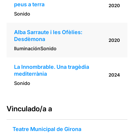
peus a terra
2020
Sonido
Alba Sarraute i les Ofèlies:
Desdèmona
2020
Iluminación
Sonido
La Innombrable. Una tragèdia
mediterrània
2024
Sonido
Vinculado/a a
Teatre Municipal de Girona