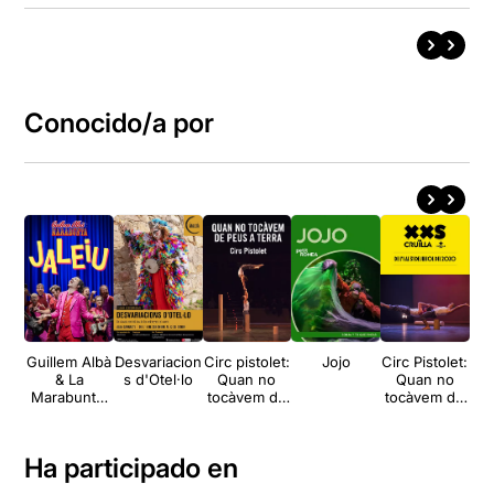
Conocido/a por
Guillem Albà
Desvariacion
Circ pistolet:
Jojo
Circ Pistolet:
& La
s d'Otel·lo
Quan no
Quan no
S
Marabunta:
tocàvem de
tocàvem de
le
Jaleiu
peus a terra
peus a terra
De
Ha participado en