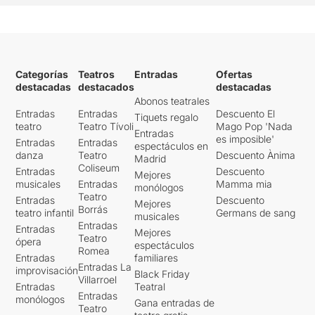
Categorías
Teatros
Entradas
Ofertas
destacadas
destacados
destacadas
Abonos teatrales
Entradas
Entradas
Descuento El
Tiquets regalo
teatro
Teatro Tívoli
Mago Pop 'Nada
Entradas
es imposible'
Entradas
Entradas
espectáculos en
danza
Teatro
Descuento Ànima
Madrid
Coliseum
Entradas
Descuento
Mejores
musicales
Entradas
Mamma mia
monólogos
Teatro
Entradas
Descuento
Mejores
Borrás
teatro infantil
Germans de sang
musicales
Entradas
Entradas
Mejores
Teatro
ópera
espectáculos
Romea
Entradas
familiares
Entradas La
improvisación
Black Friday
Villarroel
Entradas
Teatral
Entradas
monólogos
Gana entradas de
Teatro