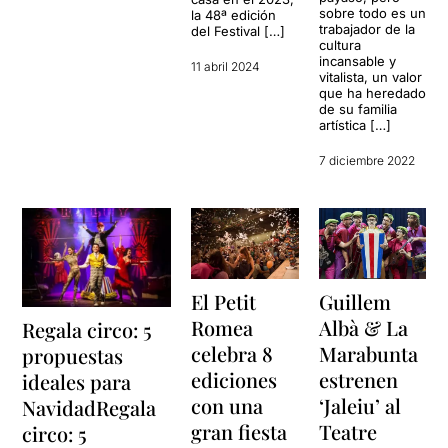
sobre todo es un
la 48ª edición
trabajador de la
del Festival […]
cultura
incansable y
11 abril 2024
vitalista, un valor
que ha heredado
de su familia
artística […]
7 diciembre 2022
El Petit
Guillem
Romea
Albà & La
Regala circo: 5
celebra 8
Marabunta
propuestas
ediciones
estrenen
ideales para
con una
‘Jaleiu’ al
NavidadRegala
gran fiesta
Teatre
circo: 5