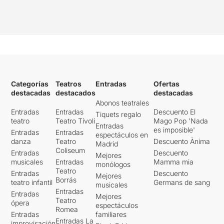
Categorías
Teatros
Entradas
Ofertas
destacadas
destacados
destacadas
Abonos teatrales
Entradas
Entradas
Descuento El
Tiquets regalo
teatro
Teatro Tívoli
Mago Pop 'Nada
Entradas
es imposible'
Entradas
Entradas
espectáculos en
danza
Teatro
Descuento Ànima
Madrid
Coliseum
Entradas
Descuento
Mejores
musicales
Entradas
Mamma mia
monólogos
Teatro
Entradas
Descuento
Mejores
Borrás
teatro infantil
Germans de sang
musicales
Entradas
Entradas
Mejores
Teatro
ópera
espectáculos
Romea
Entradas
familiares
Entradas La
improvisación