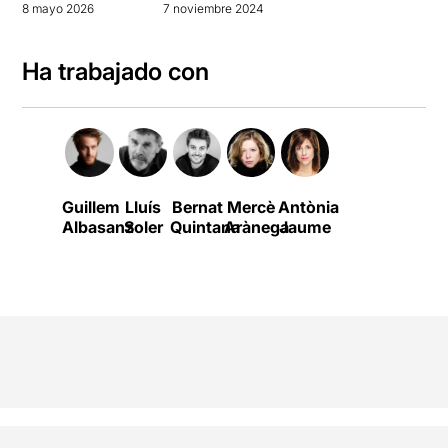
8 mayo 2026
7 noviembre 2024
Ha trabajado con
Guillem
Lluís
Bernat
Mercè
Antònia
Albasanz
Soler
Quintana
Arànega
Jaume