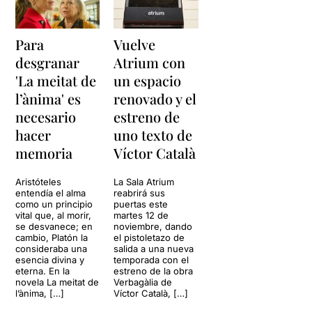
Para
Vuelve
desgranar
Atrium con
'La meitat de
un espacio
l’ànima' es
renovado y el
necesario
estreno de
hacer
uno texto de
memoria
Víctor Català
Aristóteles
La Sala Atrium
entendía el alma
reabrirá sus
como un principio
puertas este
vital que, al morir,
martes 12 de
se desvanece; en
noviembre, dando
cambio, Platón la
el pistoletazo de
consideraba una
salida a una nueva
esencia divina y
temporada con el
eterna. En la
estreno de la obra
novela La meitat de
Verbagàlia de
l’ànima, […]
Víctor Català, […]