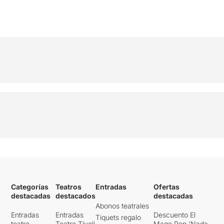
Categorías
Teatros
Entradas
Ofertas
destacadas
destacados
destacadas
Abonos teatrales
Entradas
Entradas
Descuento El
Tiquets regalo
teatro
Teatro Tívoli
Mago Pop 'Nada