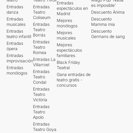
Entradas
es imposible'
Entradas
Entradas
espectáculos en
danza
Teatro
Descuento Ànima
Madrid
Coliseum
Entradas
Descuento
Mejores
musicales
Entradas
Mamma mia
monólogos
Teatro
Entradas
Descuento
Mejores
Borrás
teatro infantil
Germans de sang
musicales
Entradas
Entradas
Mejores
Teatro
ópera
espectáculos
Romea
Entradas
familiares
Entradas La
improvisación
Black Friday
Villarroel
Entradas
Teatral
Entradas
monólogos
Gana entradas de
Teatro
teatro gratis -
Condal
concursos
Entradas
Teatro
Victòria
Entradas
Teatro
Apolo
Entradas
Teatro Goya