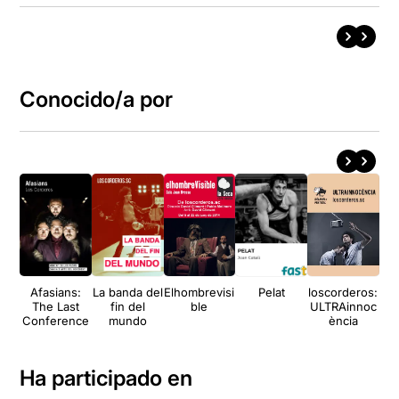
Conocido/a por
Afasians:
La banda del
Elhombrevisi
Pelat
loscorderos:
T
The Last
fin del
ble
ULTRAinnoc
Conference
mundo
ència
Ha participado en