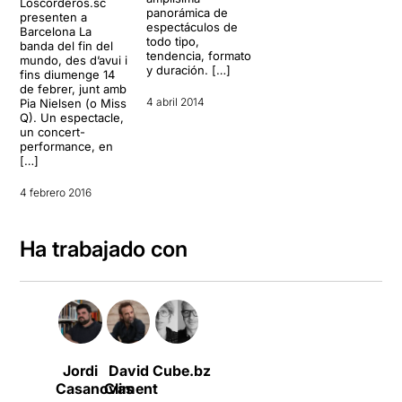
Loscorderos.sc
panorámica de
presenten a
espectáculos de
Barcelona La
todo tipo,
banda del fin del
tendencia, formato
mundo, des d’avui i
y duración. […]
fins diumenge 14
de febrer, junt amb
4 abril 2014
Pia Nielsen (o Miss
Q). Un espectacle,
un concert-
performance, en
[…]
4 febrero 2016
Ha trabajado con
Jordi
David
Cube.bz
Casanovas
Climent