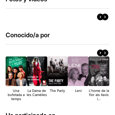
Conocido/a por
Una
La Dama de
The Party
Leni
L'home de la
A
bufetada a
les Camèlies
flor als llavis
ja
temps
i…
d