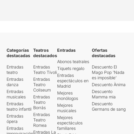
Categorías
Teatros
Entradas
Ofertas
destacadas
destacados
destacadas
Abonos teatrales
Entradas
Entradas
Descuento El
Tiquets regalo
teatro
Teatro Tívoli
Mago Pop 'Nada
Entradas
es imposible'
Entradas
Entradas
espectáculos en
danza
Teatro
Descuento Ànima
Madrid
Coliseum
Entradas
Descuento
Mejores
musicales
Entradas
Mamma mia
monólogos
Teatro
Entradas
Descuento
Mejores
Borrás
teatro infantil
Germans de sang
musicales
Entradas
Entradas
Mejores
Teatro
ópera
espectáculos
Romea
Entradas
familiares
Entradas La
improvisación