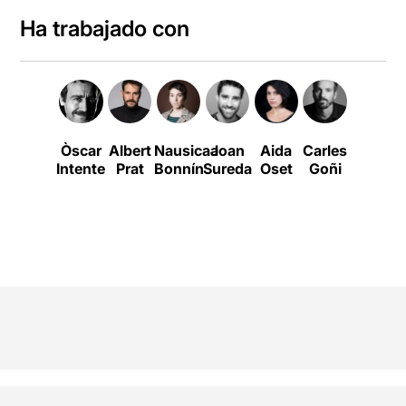
Ha trabajado con
Òscar
Albert
Nausicaa
Joan
Aida
Carles
Raimon
Intente
Prat
Bonnín
Sureda
Oset
Goñi
Molins
A
Q