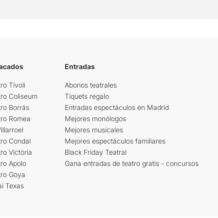
tacados
Entradas
ro Tívoli
Abonos teatrales
tro Coliseum
Tiquets regalo
ro Borrás
Entradas espectáculos en Madrid
tro Romea
Mejores monólogos
llarroel
Mejores musicales
tro Condal
Mejores espectáculos familiares
ro Victòria
Black Friday Teatral
ro Apolo
Gana entradas de teatro gratis - concursos
tro Goya
ai Texas