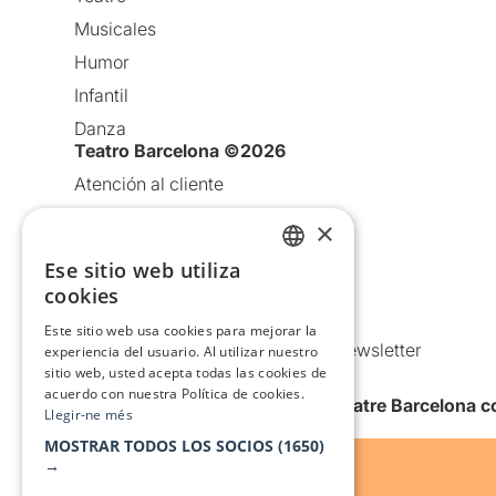
Musicales
Humor
Infantil
Danza
Teatro Barcelona ©2026
Atención al cliente
Aviso legal
×
Política de privacidad
Ese sitio web utiliza
CATALAN
Política de Cookies
cookies
SPANISH
Condiciones de uso
Este sitio web usa cookies para mejorar la
Comunicaciones comerciales y Newsletter
experiencia del usuario. Al utilizar nuestro
sitio web, usted acepta todas las cookies de
Anuncia’t
acuerdo con nuestra Política de cookies.
Quiero recibir la newsletter de Teatre Barcelona
Llegir-ne més
MOSTRAR TODOS LOS SOCIOS
(1650)
→