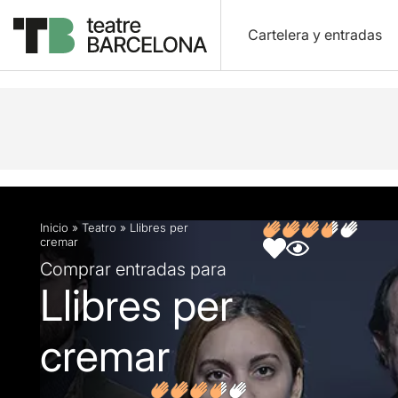
Cartelera y entradas
Descripción
Ficha artística
Opiniones
Inicio
»
Teatro
»
Llibres per
cremar
Comprar entradas para
Llibres per
cremar