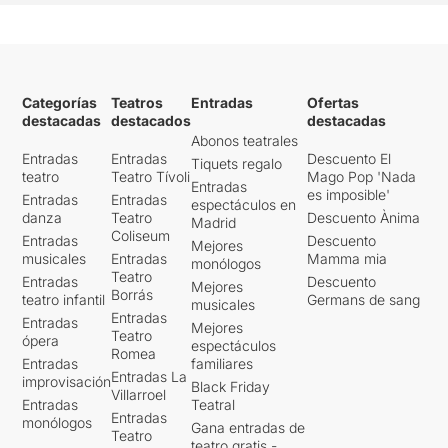
Una proposta de la
què esperàvem bastant
més del que ens ha ofert
,
perquè malauradament ens
Categorías
Teatros
Entradas
Ofertas
ha decebut força,
destacadas
destacados
destacadas
especialment pel que fa a
Abonos teatrales
les interpretacions força
Entradas
Entradas
Descuento El
Tiquets regalo
desiguals, que fins i tot les
teatro
Teatro Tívoli
Mago Pop 'Nada
Entradas
hem trobat fredes i distants,
es imposible'
Entradas
Entradas
espectáculos en
malgrat els crits que la
danza
Teatro
Descuento Ànima
Madrid
direcció de la proposta no
Coliseum
Entradas
Descuento
Mejores
ha sabut o no ha volgut
musicales
Entradas
Mamma mia
monólogos
matisar, en un espai tan
Teatro
Entradas
Descuento
Mejores
reduït com el d'El Maldà.
Borrás
teatro infantil
Germans de sang
musicales
Entradas
Entradas
Mejores
Pel que fa al text
, potser, en
Teatro
ópera
espectáculos
no conèixer els autors ni els
Romea
Entradas
familiares
llibres de què parlaven,
Entradas La
improvisación
Black Friday
tampoc l'hem sentit proper
Villarroel
Entradas
Teatral
i ens ha desconnectat més
Entradas
monólogos
Gana entradas de
del que hauríem desitjat.
Teatro
teatro gratis -