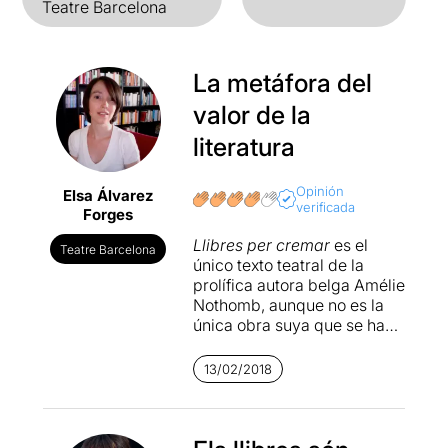
Teatre Barcelona
La metáfora del
valor de la
literatura
Opinión
Elsa Álvarez
verificada
Forges
Llibres per cremar
es el
Teatre Barcelona
único texto teatral de la
prolífica autora belga Amélie
Nothomb, aunque no es la
única obra suya que se ha
podido ver en Barcelona.
Hace algunos años, Lluís
13/02/2018
Soler y Xavier Ripoll
escenificaron su novela
Cosmètica de l’enemic
en la
Sala Muntaner. Nothomb es