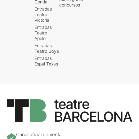
Condal
concursos
Per veure la ressenya
Entradas
original, només heu de clicar
Teatro
en aquest
ENLLAÇ
Victòria
Entradas
Teatro
Apolo
Entradas
Teatro Goya
Entradas
Espai Texas
Canal oficial de venta