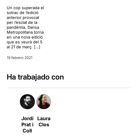
Un cop superada el
sotrac de l’edició
anterior provocat
per l’esclat de la
pandèmia, Dansa
Metropolitana torna
en una nova edició
que es veurà del 5
al 21 de març. […]
19 febrero 2021
Ha trabajado con
Jordi
Laura
Prat i
Clos
Coll