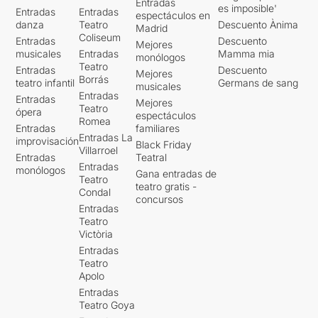
Entradas
es imposible'
Entradas
Entradas
espectáculos en
danza
Teatro
Descuento Ànima
Madrid
Coliseum
Entradas
Descuento
Mejores
musicales
Entradas
Mamma mia
monólogos
Teatro
Entradas
Descuento
Mejores
Borrás
teatro infantil
Germans de sang
musicales
Entradas
Entradas
Mejores
Teatro
ópera
espectáculos
Romea
Entradas
familiares
Entradas La
improvisación
Black Friday
Villarroel
Entradas
Teatral
Entradas
monólogos
Gana entradas de
Teatro
teatro gratis -
Condal
concursos
Entradas
Teatro
Victòria
Entradas
Teatro
Apolo
Entradas
Teatro Goya