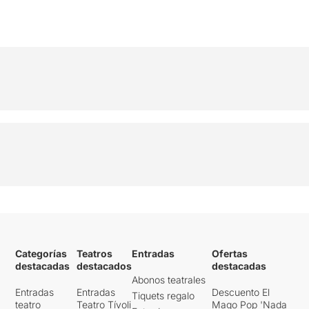
Categorías
Teatros
Entradas
Ofertas
destacadas
destacados
destacadas
Abonos teatrales
Entradas
Entradas
Descuento El
Tiquets regalo
teatro
Teatro Tívoli
Mago Pop 'Nada