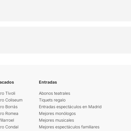
tacados
Entradas
ro Tívoli
Abonos teatrales
tro Coliseum
Tiquets regalo
ro Borrás
Entradas espectáculos en Madrid
tro Romea
Mejores monólogos
llarroel
Mejores musicales
tro Condal
Mejores espectáculos familiares