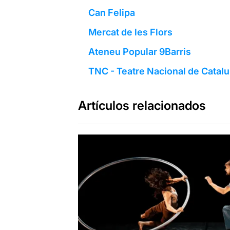
Can Felipa
Mercat de les Flors
Ateneu Popular 9Barris
TNC - Teatre Nacional de Catal
Artículos relacionados