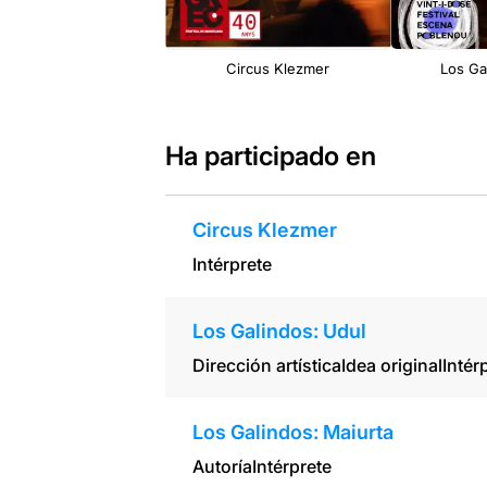
Circus Klezmer
Los Ga
Ha participado en
Circus Klezmer
Intérprete
Los Galindos: Udul
Dirección artística
Idea original
Intér
Los Galindos: Maiurta
Autoría
Intérprete