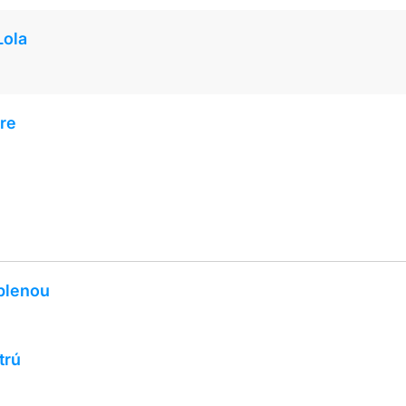
Lola
ure
oblenou
trú