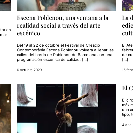
Escena Poblenou, una ventana a la
La d
realidad social a través del arte
edic
tra en
escénico
cult
entar
s
Del 19 al 22 de octubre el Festival de Creació
El Ate
Contemporània Escena Poblenou volverá a llenar las
febrer
calles del barrio de Poblenou de Barcelona con una
de cu
programación escénica de calidad, […]
[…]
6 octubre 2023
15 feb
El C
El ci
máxima
una a
tipo, 
4 abri