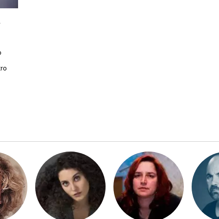
a
o
tro