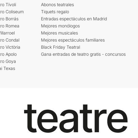
ro Tívoli
Abonos teatrales
tro Coliseum
Tiquets regalo
ro Borrás
Entradas espectáculos en Madrid
tro Romea
Mejores monólogos
llarroel
Mejores musicales
tro Condal
Mejores espectáculos familiares
ro Victòria
Black Friday Teatral
ro Apolo
Gana entradas de teatro gratis - concursos
tro Goya
ai Texas