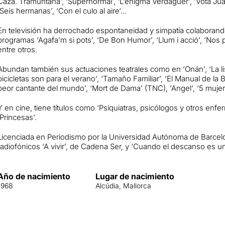
Caza. Tramuntana’, ‘Supernormal’, ‘L’enigma Verdaguer’,
‘Vota Ju
‘Seis hermanas’,
‘
Con el culo al aire
‘…
En televisión ha derrochado espontaneidad y simpatía colaboran
programas ‘Agafa’m si pots’, ‘De Bon Humor’, ‘Llum i acció’, ‘Nos pie
entre otros.
Abundan también sus actuaciones teatrales como en ‘Onán’, ‘La lis
bicicletas son para el verano’, ‘Tamaño Familiar’, ‘El Manual de la 
peor cantante del mundo’, ‘Mort de Dama’ (TNC), ‘Angel’, ‘5 muj
Y en
cine, tiene títulos como ‘Psiquiatras, psicólogos y otros enfe
‘Princesas’.
Licenciada en Periodismo por la Universidad Autónoma de Barcel
radiofónicos ‘A vivir’, de Cadena Ser, y ‘Cuando el descanso es 
Año de nacimiento
Lugar de nacimiento
1968
Alcúdia, Mallorca