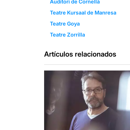
Auditori de Cornellà
Teatre Kursaal de Manresa
Teatre Goya
Teatre Zorrilla
Artículos relacionados