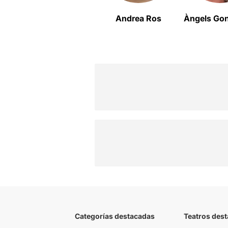
Andrea Ros
Àngels Go
Categorías destacadas
Teatros des