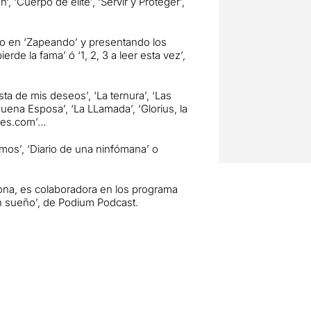
an
‘, ‘Cuerpo de élite’, ‘Servir y Proteger’,
do en ‘Zapeando’ y presentando los
rde la fama’ ó ‘1, 2, 3 a leer esta vez’,
ta de mis deseos’, ‘La ternura’, ‘Las
Buena Esposa’, ‘La LLamada’, ‘Glorius, la
eres.com’…
rmos’, ‘Diario de una ninfómana’ o
ona, es
colaboradora en los programa
un sueño’, de Podium Podcast.