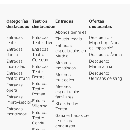
Categorías
Teatros
Entradas
Ofertas
destacadas
destacados
destacadas
Abonos teatrales
Entradas
Entradas
Descuento El
Tiquets regalo
teatro
Teatro Tívoli
Mago Pop 'Nada
Entradas
es imposible'
Entradas
Entradas
espectáculos en
danza
Teatro
Descuento Ànima
Madrid
Coliseum
Entradas
Descuento
Mejores
musicales
Entradas
Mamma mia
monólogos
Teatro
Entradas
Descuento
Mejores
Borrás
teatro infantil
Germans de sang
musicales
Entradas
Entradas
Mejores
Teatro
ópera
espectáculos
Romea
Entradas
familiares
Entradas La
improvisación
Black Friday
Villarroel
Entradas
Teatral
Entradas
monólogos
Gana entradas de
Teatro
teatro gratis -
Condal
concursos
Entradas