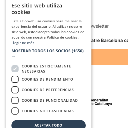
Política de privacidad
Ese sitio web utiliza
CATALAN
Política de Cookies
cookies
SPANISH
Condiciones de uso
Este sitio web usa cookies para mejorar la
Comunicaciones comerciales y Newsletter
experiencia del usuario. Al utilizar nuestro
sitio web, usted acepta todas las cookies de
Anuncia’t
acuerdo con nuestra Política de cookies.
Quiero recibir la newsletter de Teatre Barcelona
Llegir-ne més
MOSTRAR TODOS LOS SOCIOS
(1650)
→
COOKIES ESTRICTAMENTE
NECESARIAS
COOKIES DE RENDIMIENTO
COOKIES DE PREFERENCIAS
Con el apoyo de
COOKIES DE FUNCIONALIDAD
COOKIES NO CLASIFICADAS
Medio de comunicación asociado a
ACEPTAR TODO