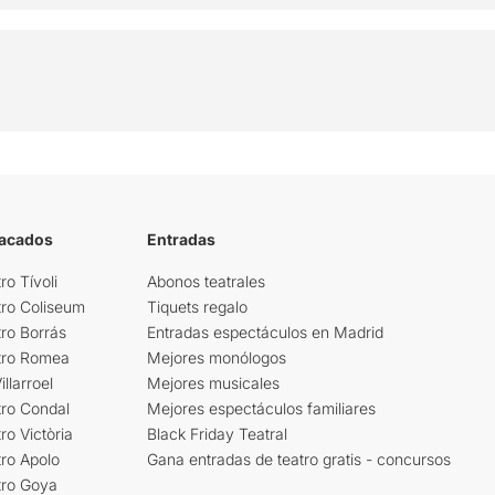
tacados
Entradas
ro Tívoli
Abonos teatrales
tro Coliseum
Tiquets regalo
ro Borrás
Entradas espectáculos en Madrid
tro Romea
Mejores monólogos
llarroel
Mejores musicales
tro Condal
Mejores espectáculos familiares
ro Victòria
Black Friday Teatral
ro Apolo
Gana entradas de teatro gratis - concursos
tro Goya