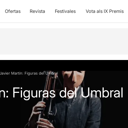
Ofertas
Revista
Festivales
Vota als IX Premis
y vídeos
Javier Martín: Figuras del Umbral
n: Figuras del Umbral