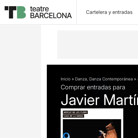
Cartelera y entradas
Descripción
Ficha artística
Fotos 
Inicio
»
Danza
,
Danza Contemporánea
»
Comprar entradas para
Javier Martí