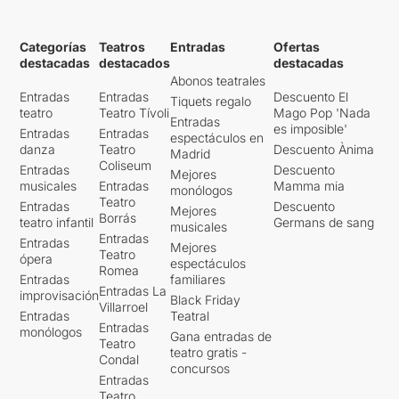
Categorías
Teatros
Entradas
Ofertas
destacadas
destacados
destacadas
Abonos teatrales
Entradas
Entradas
Descuento El
Tiquets regalo
teatro
Teatro Tívoli
Mago Pop 'Nada
Entradas
es imposible'
Entradas
Entradas
espectáculos en
danza
Teatro
Descuento Ànima
Madrid
Coliseum
Entradas
Descuento
Mejores
musicales
Entradas
Mamma mia
monólogos
Teatro
Entradas
Descuento
Mejores
Borrás
teatro infantil
Germans de sang
musicales
Entradas
Entradas
Mejores
Teatro
ópera
espectáculos
Romea
Entradas
familiares
Entradas La
improvisación
Black Friday
Villarroel
Entradas
Teatral
Entradas
monólogos
Gana entradas de
Teatro
teatro gratis -
Condal
concursos
Entradas
Teatro