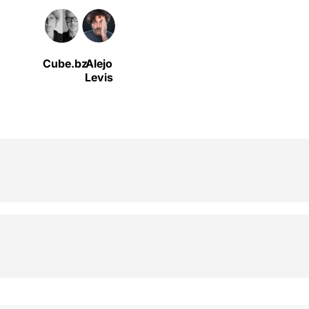
Cube.bz
Alejo
Levis