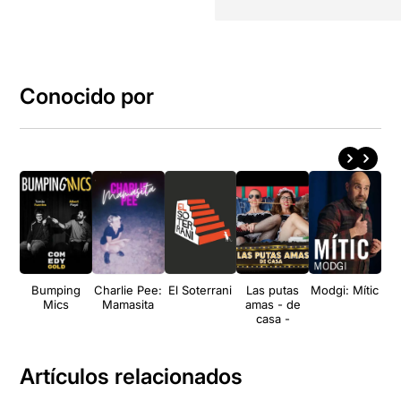
Conocido por
Bumping
Charlie Pee:
El Soterrani
Las putas
Modgi: Mític
Mics
Mamasita
amas - de
S
casa -
Es
pu
Artículos relacionados