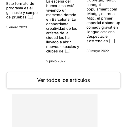
La escena del
Este formato de
conegut
humorismo está
programa es el
popularment com
viviendo un
gimnasio y campo
‘Modgi’, estrena
momento dorado
de pruebas […]
Mític, el primer
en Barcelona. La
especial d’stand up
desbordante
3 enero 2023
comedy gravat en
creatividad de los
llengua catalana.
artistas de la
L’espectacle
ciudad les ha
s’estrena en […]
llevado a abrir
nuevos espacios y
clubes de […]
30 mayo 2022
2 junio 2022
Ver todos los artículos