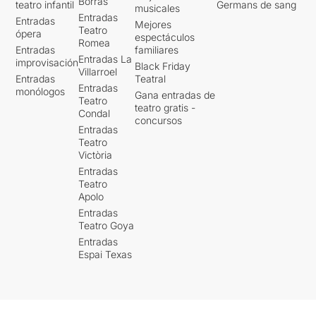
Borrás
teatro infantil
Germans de sang
musicales
Entradas
Entradas
Mejores
Teatro
ópera
espectáculos
Romea
Entradas
familiares
Entradas La
improvisación
Black Friday
Villarroel
Entradas
Teatral
Entradas
monólogos
Gana entradas de
Teatro
teatro gratis -
Condal
concursos
Entradas
Teatro
Victòria
Entradas
Teatro
Apolo
Entradas
Teatro Goya
Entradas
Espai Texas