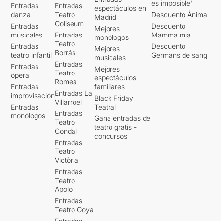
es imposible'
Entradas
Entradas
espectáculos en
danza
Teatro
Descuento Ànima
Madrid
Coliseum
Entradas
Descuento
Mejores
musicales
Entradas
Mamma mia
monólogos
Teatro
Entradas
Descuento
Mejores
Borrás
teatro infantil
Germans de sang
musicales
Entradas
Entradas
Mejores
Teatro
ópera
espectáculos
Romea
Entradas
familiares
Entradas La
improvisación
Black Friday
Villarroel
Entradas
Teatral
Entradas
monólogos
Gana entradas de
Teatro
teatro gratis -
Condal
concursos
Entradas
Teatro
Victòria
Entradas
Teatro
Apolo
Entradas
Teatro Goya
Entradas