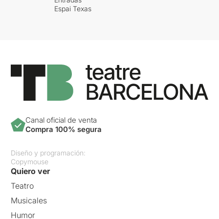
Espai Texas
Canal oficial de venta
Compra 100% segura
Diseño y programación:
Copymouse
Quiero ver
Teatro
Musicales
Humor