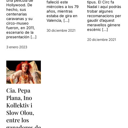
una película de
falleció este
tipus. El Circ fa
Hollywood. De
miércoles a los 79
Nadal i aquí podràs
hecho, sus
años, mientras
trobar algunes
centenarias
estaba de gira en
recomanacions per
caravanas y su
Valencia, […]
gaudir d’aquest
circo-museo
meravellos gènere
fueron, en 2011,
escènic […]
30 diciembre 2021
escenario de la
presentación […]
20 diciembre 2021
3 enero 2023
Cia. Pepa
Plana, Ino
Kollektiv i
Slow Olou,
entre los
ganadores de