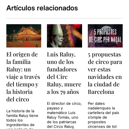
Artículos relacionados
El origen de
Luis Raluy,
5 propuestas
la familia
uno de los
de circo para
Raluy: un
fundadores
ver estas
viaje a través
del Circ
navidades en
del tiempo y
Raluy, muere
la ciudad de
la historia
a los 79 años
Barcelona
del circo
El director de circo,
Per dates
payaso y
nadalenques la
La historia de la
matemático Luis
cartellera del país
familia Raluy tiene
Raluy Tomàs, uno
s’omple de
todos los
de los patriarcas
propostes
ingredientes de
del Circo Raluy,
circenses de tot