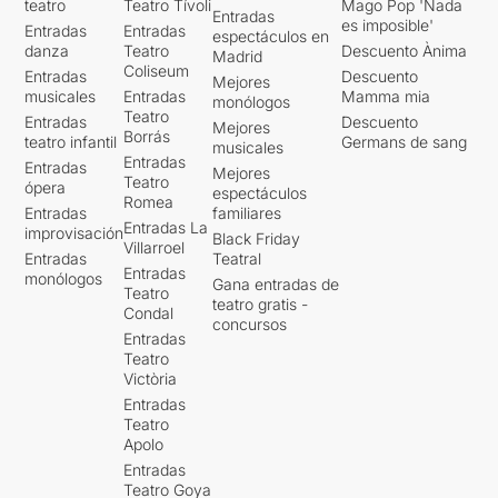
teatro
Teatro Tívoli
Mago Pop 'Nada
Entradas
es imposible'
Entradas
Entradas
espectáculos en
danza
Teatro
Descuento Ànima
Madrid
Coliseum
Entradas
Descuento
Mejores
musicales
Entradas
Mamma mia
monólogos
Teatro
Entradas
Descuento
Mejores
Borrás
teatro infantil
Germans de sang
musicales
Entradas
Entradas
Mejores
Teatro
ópera
espectáculos
Romea
Entradas
familiares
Entradas La
improvisación
Black Friday
Villarroel
Entradas
Teatral
Entradas
monólogos
Gana entradas de
Teatro
teatro gratis -
Condal
concursos
Entradas
Teatro
Victòria
Entradas
Teatro
Apolo
Entradas
Teatro Goya