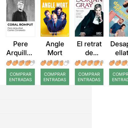
Pere
Angle
El retrat
Desa
Arquillué
Mort
de
ella
: Coral
Dorian
romput
Gray
COMPRAR
COMPRAR
COMPRAR
COMP
ENTRADAS
ENTRADAS
ENTRADAS
ENTRA