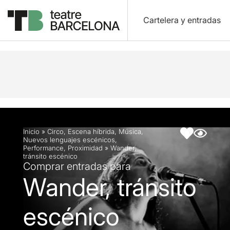
Cartelera y entradas
Descripción
Ficha artística
Fotos y vídeos
Inicio
»
Circo
,
Escena híbrida
,
Música
,
Nuevos lenguajes escénicos
,
Performance
,
Proximidad
»
Wander,
tránsito escénico
Comprar entradas para
Wander, tránsito
escénico