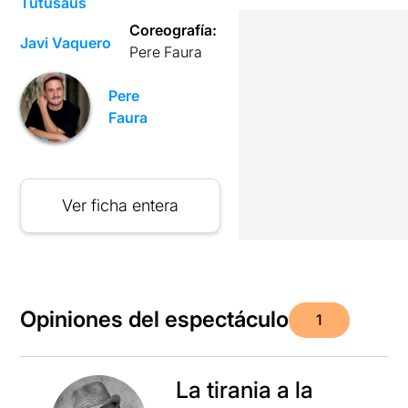
Tutusaus
Coreografía:
Javi Vaquero
Pere Faura
Pere
Faura
Ver ficha entera
Opiniones del espectáculo
1
La tirania a la