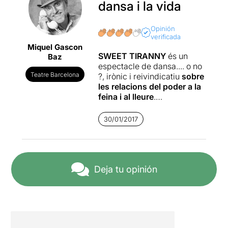
dansa i la vida
Opinión
verificada
Miquel Gascon
SWEET TIRANNY
és un
Baz
espectacle de dansa.... o no
Teatre Barcelona
?, irònic i reivindicatiu
sobre
les relacions del poder a la
feina i al lleure
.
Forma part de la trilogia
30/01/2017
Sweet Suites
, formada per
Sweet Fever
(presentada a
Temporada Alta de Girona al
novembre passat), aquesta
Sweet Tiranny
i una propera
Deja tu opinión
en preparació anomenada
Sweet Precarity
.
SWEET TIRANNY
està
creada
a partir de