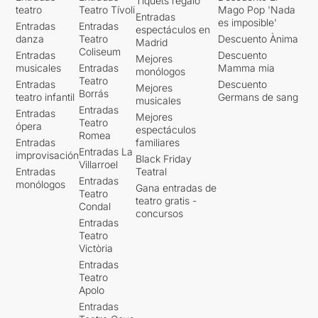
Tiquets regalo
teatro
Teatro Tívoli
Mago Pop 'Nada
En els darrers minuts, potser
Entradas
es imposible'
Entradas
Entradas
el mes polèmic del
espectáculos en
danza
Teatro
Descuento Ànima
Madrid
espectacle, ja que la seva
Coliseum
Entradas
Descuento
actitud farà que el públic es
Mejores
musicales
Entradas
Mamma mia
quedi amb els pixats al
monólogos
Teatro
Entradas
Descuento
ventre..... i és que en Pere
Mejores
Borrás
teatro infantil
Germans de sang
Faura volgudament des de
musicales
Entradas
Entradas
l'inici ha volgut ser un tirà.... i
Mejores
Teatro
ópera
ho continuarà sent fins en els
espectáculos
Romea
aplaudiments.
Entradas
familiares
Entradas La
improvisación
Black Friday
Villarroel
Un espectacle que ens ha
Entradas
Teatral
Entradas
monólogos
agradat molt pel que té de
Gana entradas de
Teatro
denúncia, per la seva
teatro gratis -
Condal
pedagogia i per la passió
concursos
Entradas
brutal per la dansa.
Teatro
Victòria
Si desitgeu llegir l'apunt
Entradas
original, només heu de clicar
Teatro
AQUÍ
Apolo
Entradas
.