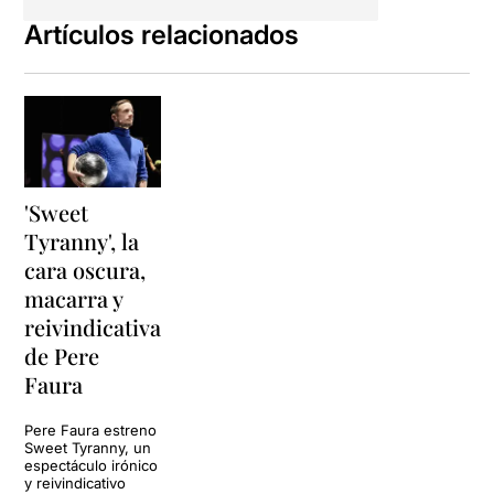
coreografies icòniques de
pel·lícules musicals dels
Artículos relacionados
anys de l'era disco (70s i
80s)
i dibuixa una analogia
entre la dansa com a èxtasi i
evasió i la dansa com a feina
i professió, que
volgudament
distorsiona i
amplia aquesta relació per
fer-nos reflexionar sobre la
'Sweet
nostra pròpia realitat
Tyranny', la
laboral i existencial.
cara oscura,
En l'espectacle participen 8
macarra y
persones a escena
, però
reivindicativa
aquí
en Pere Faura
de Pere
assumeix el paper de
personatge prepotent i
Faura
imbècil
(segons les seves
paraules a la roda de
Pere Faura estreno
premsa), ja que des d'un
Sweet Tyranny, un
tipus d'humor irònic,
espectáculo irónico
y reivindicativo
presenta la seva persona