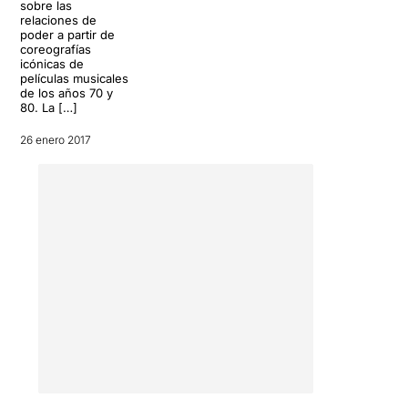
sobre las
en l'àmbit de la tirania
....
relaciones de
poder a partir de
1 - jo i els ballarins
coreografías
icónicas de
2 - jo i el públic
películas musicales
3 - jo amb els estaments de
de los años 70 y
poder.
80. La […]
Ens sorprèn que en Pere
26 enero 2017
anuncia que en realitat no
és un espectacle de dansa i
presenta als ballarins de
forma despectiva infra
valorant-los
, tot dient que
han tingut molta sort que els
ha contractat, encara que
sigui de forma precària. Ens
diu que quan acabi
l'espectacle únicament ens
en recordarem del coreògraf
(o sigui d'ell)... i que ens
oblidarem dels noms dels
ballarins al cap de pocs