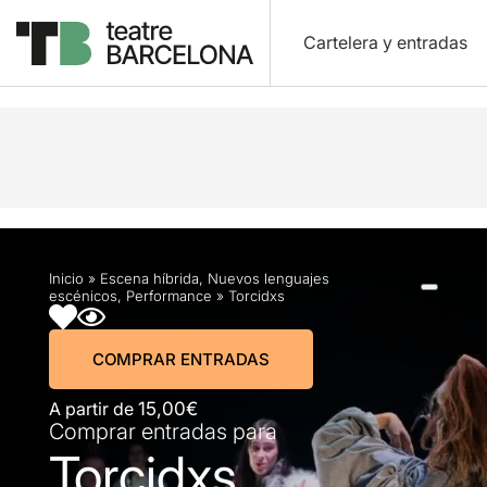
Cartelera y entradas
Descripción
Horarios
Ficha artística
Fotos y
Inicio
»
Escena híbrida
,
Nuevos lenguajes
escénicos
,
Performance
»
Torcidxs
COMPRAR ENTRADAS
A partir de
15,00€
Comprar entradas para
Torcidxs