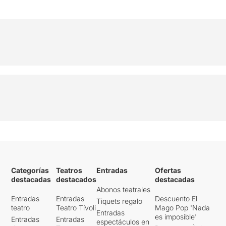
Categorías
Teatros
Entradas
Ofertas
destacadas
destacados
destacadas
Abonos teatrales
Entradas
Entradas
Descuento El
Tiquets regalo
teatro
Teatro Tívoli
Mago Pop 'Nada
Entradas
es imposible'
Entradas
Entradas
espectáculos en