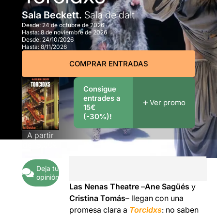
Sala Beckett.
Sala de dalt
Desde:
24 de octubre de 2026
Hasta:
8 de noviembre de 2026
Desde:
24/10/2026
Hasta:
8/11/2026
COMPRAR ENTRADAS
Consigue
entrades a
Ver promo
15€
(-30%)!
A partir
de
15,00€
Deja tu
opinión
Las Nenas Theatre
–
Ane Sagüés
y
Cristina Tomás
– llegan con una
promesa clara a
Torcidxs
: no saben