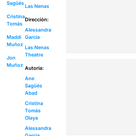
Sagüés
Las Nenas
Cristina
Dirección:
Tomàs
Alessandra
Maddi
García
Muñoz
Las Nenas
Theatre
Jon
Muñoz
Autoría:
Ane
Sagüés
Abad
Cristina
Tomás
Olaya
Alessandra
García