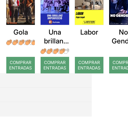
Gola
Labor
N
Una
Gend
brillant
imperfec
ció (o
COMPRAR
COMPRAR
COMPRAR
COMP
mort
ENTRADAS
ENTRADAS
ENTRADAS
ENTRA
d'un
pianista)