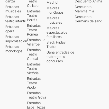
danza
Teatro
Descuento Ànima
Madrid
Coliseum
Entradas
Descuento
Mejores
musicales
Entradas
Mamma mia
monólogos
Teatro
Entradas
Descuento
Mejores
Borrás
teatro infantil
Germans de sang
musicales
Entradas
Entradas
Mejores
Teatro
ópera
espectáculos
Romea
Entradas
familiares
Entradas La
improvisación
Black Friday
Villarroel
Entradas
Teatral
Entradas
monólogos
Gana entradas de
Teatro
teatro gratis -
Condal
concursos
Entradas
Teatro
Victòria
Entradas
Teatro
Apolo
Entradas
Teatro Goya
Entradas
Espai Texas