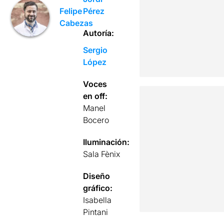
Pérez
Felipe
Cabezas
Autoría:
Sergio
López
Voces
en off:
Manel
Bocero
Iluminación:
Sala Fènix
Diseño
gráfico:
Isabella
Pintani