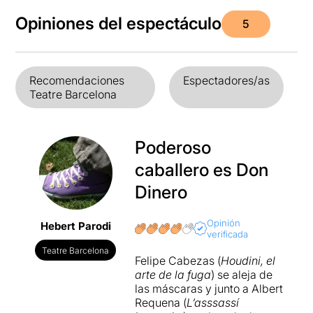
Opiniones del espectáculo
5
Recomendaciones
Espectadores/as
Teatre Barcelona
Poderoso
caballero es Don
Dinero
Opinión
Hebert Parodi
verificada
Teatre Barcelona
Felipe Cabezas (
Houdini, el
arte de la fuga
) se aleja de
las máscaras y junto a Albert
Requena (
L’asssassí