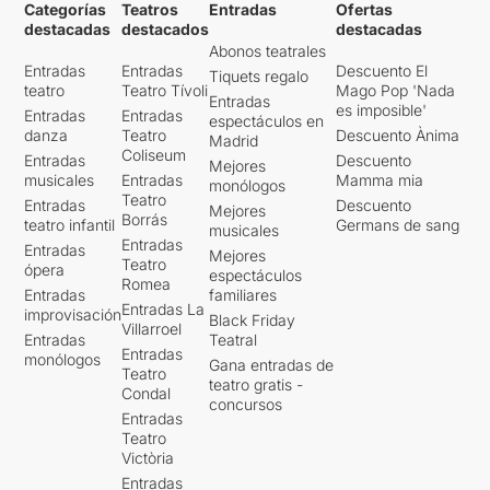
Categorías
Teatros
Entradas
Ofertas
destacadas
destacados
destacadas
Abonos teatrales
Entradas
Entradas
Descuento El
Tiquets regalo
teatro
Teatro Tívoli
Mago Pop 'Nada
Entradas
es imposible'
Entradas
Entradas
espectáculos en
danza
Teatro
Descuento Ànima
Madrid
Coliseum
Entradas
Descuento
Mejores
musicales
Entradas
Mamma mia
monólogos
Teatro
Entradas
Descuento
Mejores
Borrás
teatro infantil
Germans de sang
musicales
Entradas
Entradas
Mejores
Teatro
ópera
espectáculos
Romea
Entradas
familiares
Entradas La
improvisación
Black Friday
Villarroel
Entradas
Teatral
Entradas
monólogos
Gana entradas de
Teatro
teatro gratis -
Condal
concursos
Entradas
Teatro
Victòria
Entradas