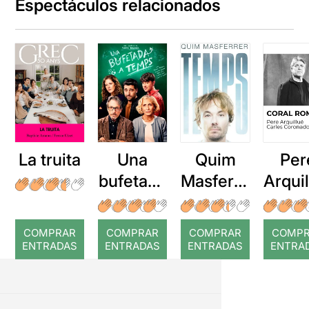
Espectáculos relacionados
La truita
Una
Quim
Per
bufetada
Masferre
Arqui
a temps
r: Temps
: Cor
romp
COMPRAR
COMPRAR
COMPRAR
COMP
ENTRADAS
ENTRADAS
ENTRADAS
ENTRA