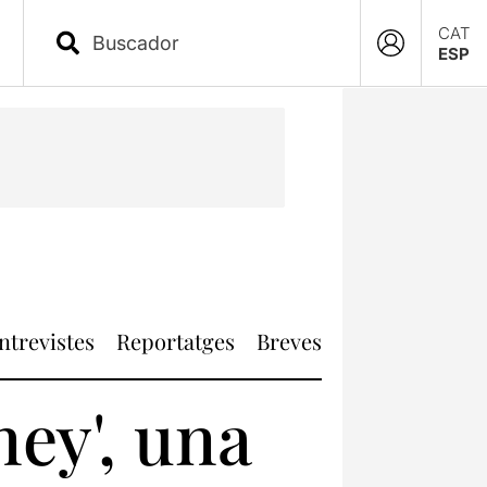
CAT
ESP
ntrevistes
Reportatges
Breves
ney', una