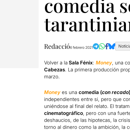
comedia so
tarantini
Redacció
Notíci
6 febrero 2021
Volver a la
Sala Fénix
:
Money
, una c
Cabezas
. La primera producción propi
marzo.
Money
es una
comedia (
con recado
independientes entre si, pero que c
uniéndose al final del relato. El tra
cinematográfico
, pero con una fuer
deshaucios, de las hipotecas, la cris
torno al dinero como la ambición, la co