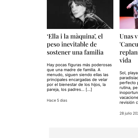
‘Ella i la màquina’, el
Unas v
peso inevitable de
'Cancu
sostener una familia
replan
vida
Hay pocas figuras más poderosas
que una madre de familia. A
Sol, playa
menudo, siguen siendo ellas las
paradisía
principales encargadas de velar
perfecto 
por el bienestar de los hijos, la
rutina, p
pareja, los padres… […]
inoportun
vacacione
Hace 5 dias
revisión 
28 julio 20