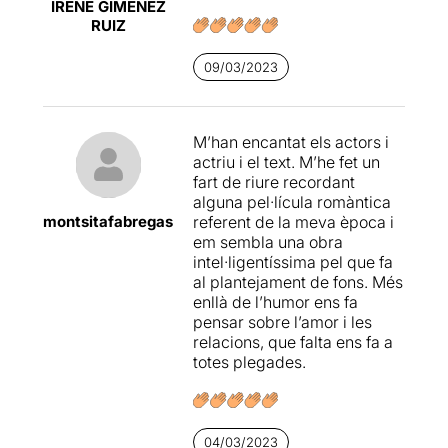
IRENE GIMENEZ
RUIZ
09/03/2023
M’han encantat els actors i
actriu i el text. M’he fet un
fart de riure recordant
alguna pel·lícula romàntica
montsitafabregas
referent de la meva època i
em sembla una obra
intel·ligentíssima pel que fa
al plantejament de fons. Més
enllà de l’humor ens fa
pensar sobre l’amor i les
relacions, que falta ens fa a
totes plegades.
04/03/2023