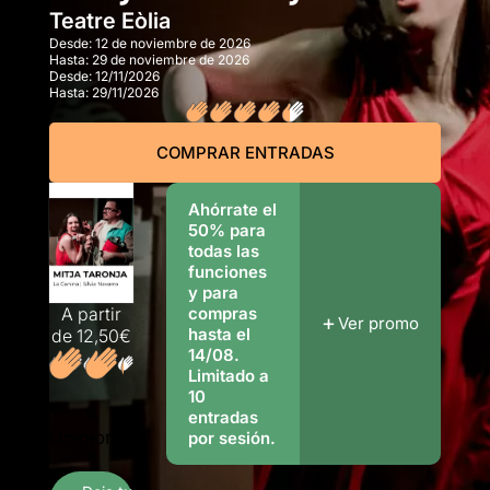
Teatre Eòlia
Desde:
12 de noviembre de 2026
Hasta:
29 de noviembre de 2026
Desde:
12/11/2026
Hasta:
29/11/2026
COMPRAR ENTRADAS
Ahórrate el
50% para
todas las
funciones
y para
A partir
compras
Ver promo
hasta el
de
12,50€
14/08.
Limitado a
10
9
entradas
Opiniones
por sesión.