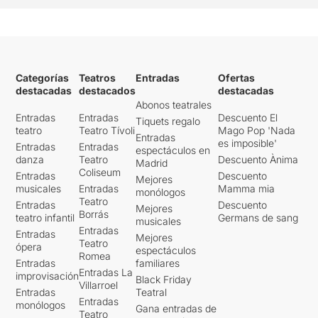
Categorías
Teatros
Entradas
Ofertas
destacadas
destacados
destacadas
Abonos teatrales
Entradas
Entradas
Descuento El
Tiquets regalo
teatro
Teatro Tívoli
Mago Pop 'Nada
Entradas
es imposible'
Entradas
Entradas
espectáculos en
danza
Teatro
Descuento Ànima
Madrid
Coliseum
Entradas
Descuento
Mejores
musicales
Entradas
Mamma mia
monólogos
Teatro
Entradas
Descuento
Mejores
Borrás
teatro infantil
Germans de sang
musicales
Entradas
Entradas
Mejores
Teatro
ópera
espectáculos
Romea
Entradas
familiares
Entradas La
improvisación
Black Friday
Villarroel
Entradas
Teatral
Entradas
monólogos
Gana entradas de
Teatro