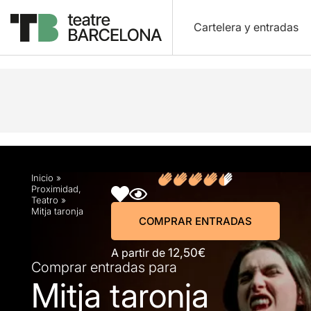
Cartelera y entradas
Descripción
Horarios
Ficha artística
Fotos y
Inicio
»
Proximidad
,
Teatro
»
Mitja taronja
COMPRAR ENTRADAS
A partir de
12,50€
Comprar entradas para
Mitja taronja