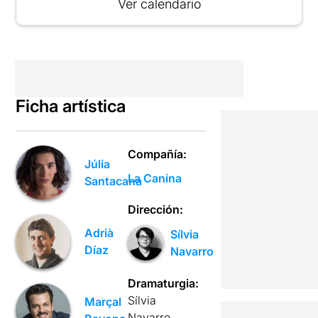
Ver calendario
Ficha artística
Compañía:
Júlia
La Canina
Santacana
Dirección:
Adrià
Sílvia
Díaz
Navarro
Dramaturgia:
Sílvia
Marçal
Navarro