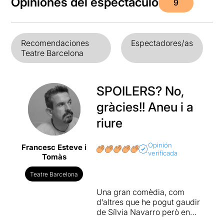
Opiniones del espectáculo
9
Recomendaciones
Espectadores/as
Teatre Barcelona
SPOILERS? No,
gràcies!! Aneu i a
riure
Opinión
Francesc Esteve i
verificada
Tomàs
Teatre Barcelona
Una gran comèdia, com
d’altres que he pogut gaudir
de Sílvia Navarro però en
petit format. Aquesta parla