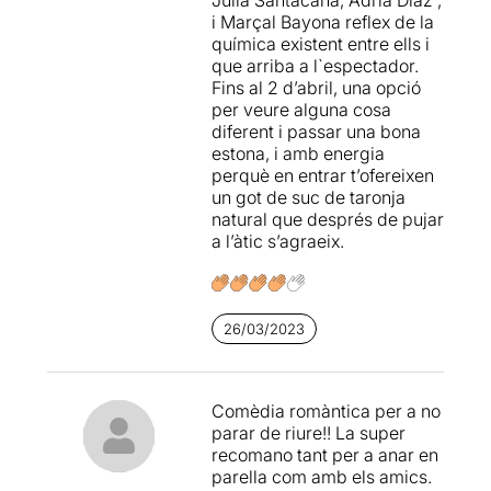
agradable.
i Marçal Bayona reflex de la
química existent entre ells i
Una
puesta en escena
que arriba a l`espectador.
sencilla y muy eficaz
, crea
Fins al 2 d’abril, una opció
un marco ideal para este
per veure alguna cosa
montaje ágil y rápido
, con
diferent i passar una bona
momentos musicales
estona, i amb energia
inolvidables
que provocan
perquè en entrar t’ofereixen
que la espectadora los
un got de suc de taronja
acompañe de manera
natural que després de pujar
disimulada, pero que sea
a l’àtic s’agraeix.
imposible evitar tararearlos.
La sonrisa se instala en la
cara de todo el público en la
26/03/2023
primera aparición de la obra
y así continua hasta el final,
creando un momento
distendido y muy agradable
Comèdia romàntica per a no
que se queda con la
parar de riure!! La super
espectadora cuando se
recomano tant per a anar en
cierran las luces.
parella com amb els amics.