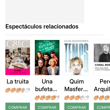
Espectáculos relacionados
La truita
Una
Quim
Per
bufetada
Masferre
Arqui
a temps
r: Temps
: Cor
romp
COMPRAR
COMPRAR
COMPRAR
COMP