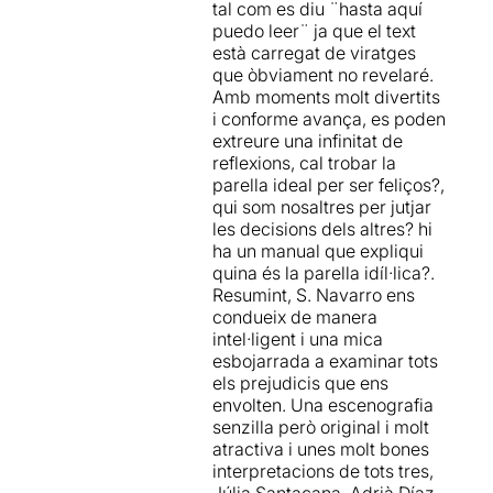
funcionan como un buen
tal com es diu ¨hasta aquí
una conversación típica
reflejo entre ellos.
puedo leer¨ ja que el text
entre amigos.
està carregat de viratges
En definitiva, Mitja Taronja
que òbviament no revelaré.
La
química interpretativa
es una
inteligente comedia
Amb moments molt divertits
entre Marçal Bayona
de situación con
i conforme avança, es poden
(David),
Adrià Díaz
(Adam)
y
ingredientes de absurdo
extreure una infinitat de
Júlia Santacana
(Eva)
es
que juega con el disparate
reflexions, cal trobar la
una de las claves
para hacernos reflexionar
parella ideal per ser feliços?,
principales de esta
sobre la búsqueda del amor
qui som nosaltres per jutjar
producción
. Como si fuesen
en esta sociedad de
les decisions dels altres? hi
estos amigos que se
consumo
. Ideal para los
ha un manual que expliqui
reencuentran, muestran
amantes de la buena
quina és la parella idíl·lica?.
confianza, pero al mismo
comedia.
Resumint, S. Navarro ens
tiempo recelo por aquellas
condueix de manera
cosas que no se han dicho
intel·ligent i una mica
nunca. Los tres
desprenden
esbojarrada a examinar tots
una energía y fuerza que
els prejudicis que ens
contagia al público
, sus
envolten. Una escenografia
interpretaciones consiguen
senzilla però original i molt
arrancar risas cada dos por
atractiva i unes molt bones
tres haciendo pasar al
interpretacions de tots tres,
público un rato muy
Júlia Santacana, Adrià Díaz ,