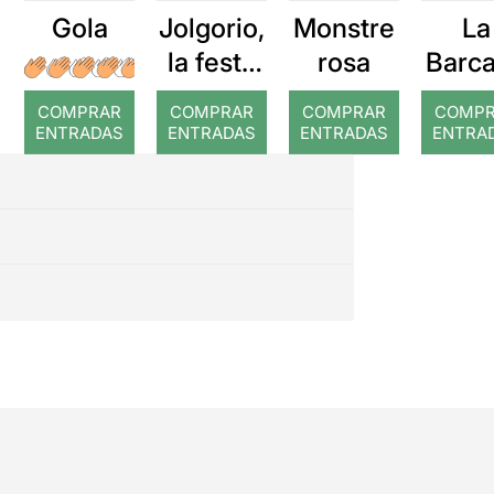
Gola
Jolgorio,
Monstre
La
la festa
rosa
Barca
de tots
a
COMPRAR
COMPRAR
COMPRAR
COMP
els meus
ENTRADAS
ENTRADAS
ENTRADAS
ENTRA
aniversa
ris