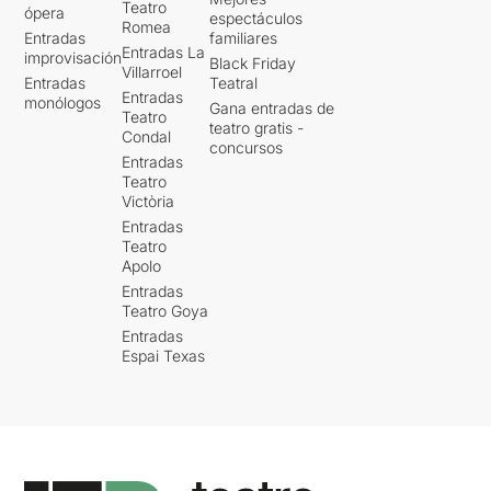
Teatro
ópera
espectáculos
Romea
Entradas
familiares
Entradas La
improvisación
Black Friday
Villarroel
Entradas
Teatral
Entradas
monólogos
Gana entradas de
Teatro
teatro gratis -
Condal
concursos
Entradas
Teatro
Victòria
Entradas
Teatro
Apolo
Entradas
Teatro Goya
Entradas
Espai Texas