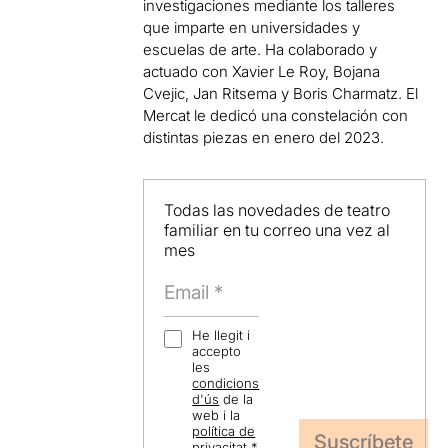
investigaciones mediante los talleres
que imparte en universidades y
escuelas de arte. Ha colaborado y
actuado con Xavier Le Roy, Bojana
Cvejic, Jan Ritsema y Boris Charmatz. El
Mercat le dedicó una constelación con
distintas piezas en enero del 2023.
Todas las novedades de teatro
familiar en tu correo una vez al
mes
He llegit i
accepto
les
condicions
d'ús
de la
web i la
política de
privacitat
.
*