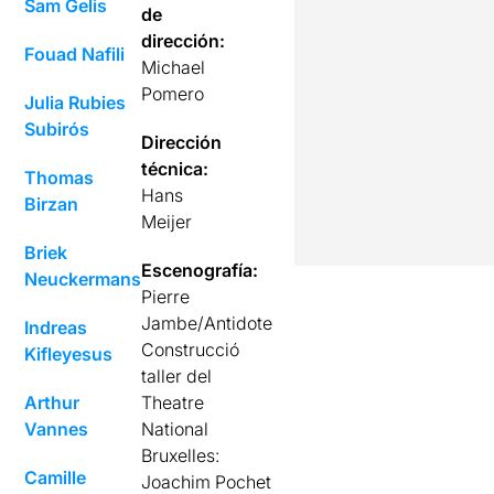
Sam Gelis
de
dirección:
Fouad Nafili
Michael
Pomero
Julia Rubies
Subirós
Dirección
técnica:
Thomas
Hans
Birzan
Meijer
Briek
Escenografía:
Neuckermans
Pierre
Jambe/Antidote
Indreas
Construcció
Kifleyesus
taller del
Arthur
Theatre
Vannes
National
Bruxelles:
Camille
Joachim Pochet