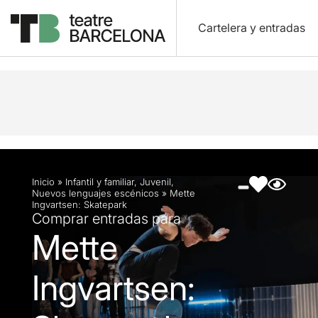
Cartelera y entradas
Descripción
Ficha artística
Fotos y vídeos
Ar
Inicio
»
Infantil y familiar
,
Juvenil
,
Nuevos lenguajes escénicos
»
Mette
Ingvartsen: Skatepark
Comprar entradas para
Mette
Ingvartsen: