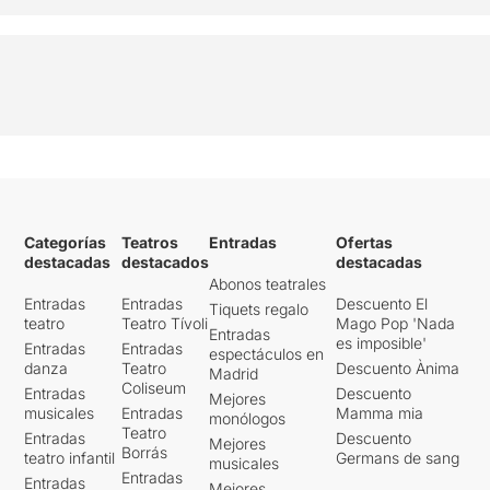
Categorías
Teatros
Entradas
Ofertas
destacadas
destacados
destacadas
Abonos teatrales
Entradas
Entradas
Descuento El
Tiquets regalo
teatro
Teatro Tívoli
Mago Pop 'Nada
Entradas
es imposible'
Entradas
Entradas
espectáculos en
danza
Teatro
Descuento Ànima
Madrid
Coliseum
Entradas
Descuento
Mejores
musicales
Entradas
Mamma mia
monólogos
Teatro
Entradas
Descuento
Mejores
Borrás
teatro infantil
Germans de sang
musicales
Entradas
Entradas
Mejores