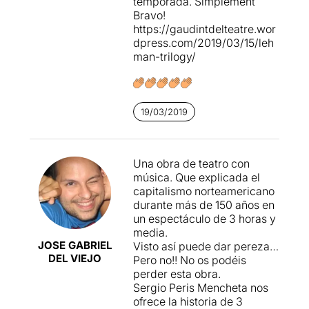
temporada. Simplement
acontecimientos avanzan
en l'economia que era
Com a versió és un ***
Bravo!
demasiado lentamente al
desconegut fins aquell
https://gaudintdelteatre.wor
principio y acaban
moment
.
dpress.com/2019/03/15/leh
precipitándose en el tramo
man-trilogy/
final. En cualquier caso, el
Després es transformen en
quinteto de actores muestra
inversors i comencen a
una versatilidad
moure únicament diners.
interpretativa y musical
Participen en la creació de
memorable y esto permite,
19/03/2019
la borsa de Wall Street
i
en general, disfrutar
entren en el negoci del cafè,
enormemente de la gran
del ferrocarril, de les armes,
mayoría de los momentos de
de Hollywood, de la
Una obra de teatro con
la propuesta.
construcció del canal de
música. Que explicada el
Panamà, del negoci
capitalismo norteamericano
immobiliari, ... Creen fons
durante más de 150 años en
d'inversió, fons de pensions,
un espectáculo de 3 horas y
assegurances, ....
media.
JOSE GABRIEL
Visto así puede dar pereza…
Sis músics actors que
DEL VIEJO
Pero no!! No os podéis
encarnen més de 120
perder esta obra.
personatges
en una
Sergio Peris Mencheta nos
divertida posada en escena
ofrece la historia de 3
on
podríem destacar