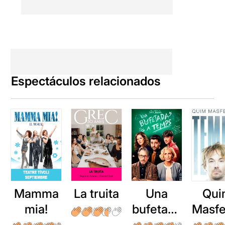
Espectáculos relacionados
Mamma
La truita
Una
Qui
mia!
bufetada
Masfe
a temps
r: Te