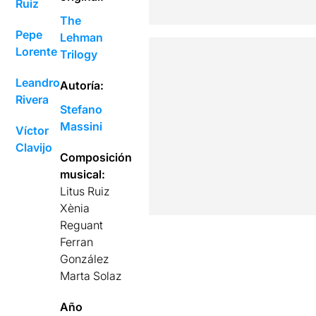
Ruiz
The
Pepe
Lehman
Lorente
Trilogy
Leandro
Autoría:
Rivera
Stefano
Massini
Víctor
Clavijo
Composición
musical:
Litus Ruiz
Xènia
Reguant
Ferran
González
Marta Solaz
Año