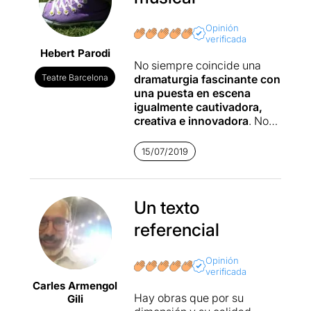
Opinión
verificada
Hebert Parodi
No siempre coincide una
Teatre Barcelona
dramaturgia fascinante con
una puesta en escena
igualmente cautivadora,
creativa e innovadora
. No
es sólo el qué sino también
el cómo. Aunar los dos
15/07/2019
aspectos es tarea ardua.
Cuando como aquí,
coinciden en un nivel de
calidad altísimo, asistes a
Un texto
una velada de Teatro con
referencial
mayúsculas.
Por una parte, la historia
Opinión
verificada
(nacimiento, auge y caída)
Carles Armengol
de un símbolo del
Hay obras que por su
Gili
capitalismo: la banca