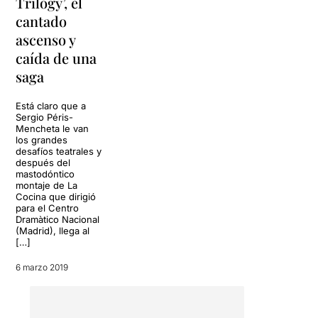
Trilogy’, el
construït sobre una
plataforma rodona amb una
cantado
cinta lliscant que segons
ascenso y
hem sabut està accionada a
caída de una
peu per una persona i els
mateixos actors i que fa
saga
aparèixer i desaparèixer els
personatges dinamitzant la
Está claro que a
posada en escena.
Sergio Péris-
Mencheta le van
los grandes
Una proposta que ens ha
desafíos teatrales y
agradat molt
i que ens
después del
obliga a
qüestionar l'horari
mastodóntico
de començament.
Si la
montaje de La
Cocina que dirigió
proposta dura 3 h i 30', en
para el Centro
començar a les 20,30 h ens
Dramàtico Nacional
porta forçosament a les 12
(Madrid), llega al
del vespre, fet
[…]
que impossibilita agafar el
6 marzo 2019
metro i que
potser justifica
la gran "buidor" de la
Sala Fabià Puigserver d'ahir
al vespre
.