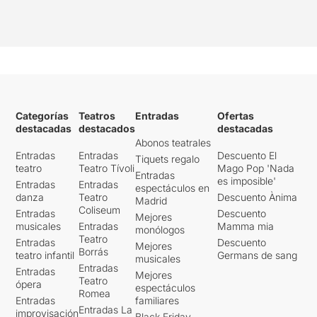
Categorías
Teatros
Entradas
Ofertas
destacadas
destacados
destacadas
Abonos teatrales
Entradas
Entradas
Descuento El
Tiquets regalo
teatro
Teatro Tívoli
Mago Pop 'Nada
Entradas
es imposible'
Entradas
Entradas
espectáculos en
danza
Teatro
Descuento Ànima
Madrid
Coliseum
Entradas
Descuento
Mejores
musicales
Entradas
Mamma mia
monólogos
Teatro
Entradas
Descuento
Mejores
Borrás
teatro infantil
Germans de sang
musicales
Entradas
Entradas
Mejores
Teatro
ópera
espectáculos
Romea
Entradas
familiares
Entradas La
improvisación
Black Friday