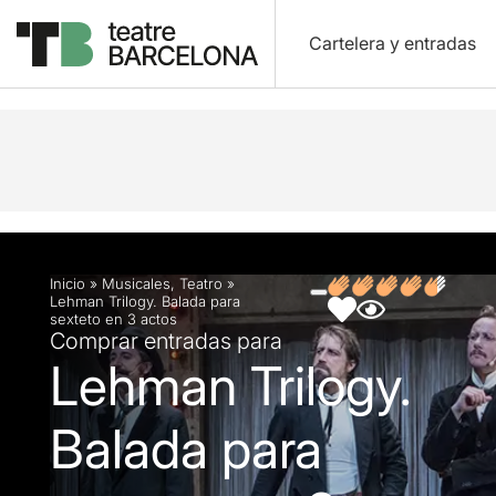
Cartelera y entradas
Descripción
Ficha artística
Fotos y vídeos
O
Inicio
»
Musicales
,
Teatro
»
Lehman Trilogy. Balada para
sexteto en 3 actos
Comprar entradas para
Lehman Trilogy.
Balada para