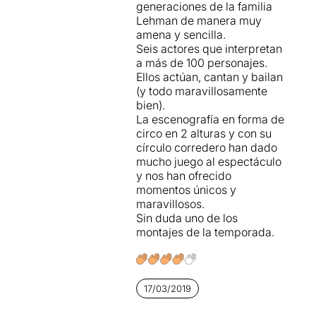
generaciones de la familia
escenes memorables
, com,
Lehman de manera muy
entre d'altres, l'enterrament
amena y sencilla.
del primer Lehman mort
Seis actores que interpretan
als EEUU, la dificultat per
a más de 100 personajes.
explicar quina és la funció
Ellos actúan, cantan y bailan
d'un intermediari, l'elecció
(y todo maravillosamente
d'esposa per part
bien).
de Philipp Lehman, la
La escenografía en forma de
rivalitat de les dones de les
circo en 2 alturas y con su
famílies Lehman i Goldman
círculo corredero han dado
Sachs, un partit
mucho juego al espectáculo
de squash que és una reunió
y nos han ofrecido
de negocis, ....
momentos únicos y
maravillosos.
Les interpretacions han
Sin duda uno de los
estat absolutament
montajes de la temporada.
magnífiques
per part dels
sis actors
Oscar Martínez
,
Ferran
González
,
Pepe Lorente
,
Da
17/03/2019
río Paso
,
Leo Rivera
i
David
P. Bayona
, amb una gran