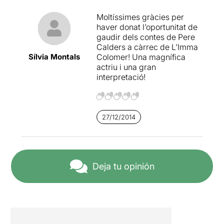
despeinarse. Un clarísimo
ejemplo de cuando las
Moltíssimes gràcies per
cosas se hacen por gusto y
haver donat l’oportunitat de
no a la fuerza…
gaudir dels contes de Pere
Calders a càrrec de L’Imma
Sílvia Montals
Colomer! Una magnífica
actriu i una gran
interpretació!
27/12/2014
Deja tu opinión