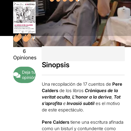
6
Opiniones
Sinopsis
Deja tu
opinión
Una recopilación de 17 cuentos de
Pere
Calders
de los libros
Cròniques de la
veritat oculta
,
L’honor a la deriva
,
Tot
s’aprofita
e
Invasió subtil
es el motivo
de este espectáculo.
Pere Calders
tiene una escritura afinada
como un bisturí y contundente como