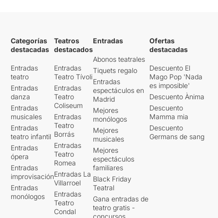
Categorías
Teatros
Entradas
Ofertas
destacadas
destacados
destacadas
Abonos teatrales
Entradas
Entradas
Descuento El
Tiquets regalo
teatro
Teatro Tívoli
Mago Pop 'Nada
Entradas
es imposible'
Entradas
Entradas
espectáculos en
danza
Teatro
Descuento Ànima
Madrid
Coliseum
Entradas
Descuento
Mejores
musicales
Entradas
Mamma mia
monólogos
Teatro
Entradas
Descuento
Mejores
Borrás
teatro infantil
Germans de sang
musicales
Entradas
Entradas
Mejores
Teatro
ópera
espectáculos
Romea
Entradas
familiares
Entradas La
improvisación
Black Friday
Villarroel
Entradas
Teatral
Entradas
monólogos
Gana entradas de
Teatro
teatro gratis -
Condal
concursos