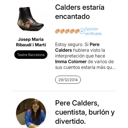
Calders estaría
encantado
Opinión
verificada
Josep Maria
Estoy seguro. Si
Pere
Ribaudí i Martí
Calders
hubiera visto la
Teatre Barcelona
interpretación que hace
Imma Colomer
de varios de
sus cuentos estaría más que
satisfecho porque tanto
como directora como
29/12/2014
intérprete ha sabido coger el
tono y los ha llevado a la
excelencia de manera
respetuosa y medida, pero
Pere Calders,
con imaginación y aquel
cuentista, burlón y
espíritu lúdico y socarrón
que caracterizaba al autor
divertido.
catalán. Con el