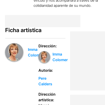
vínculo y nos acompañará a través de la
cotidianidad aparente de su mundo.
Ficha artística
Dirección:
Imma
Imma
Colomer
Colomer
Autoría:
Pere
Calders
Dirección
artística: