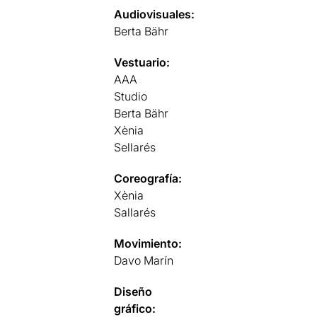
Audiovisuales:
Berta Bähr
Vestuario:
AAA
Studio
Berta Bähr
Xènia
Sellarés
Coreografía:
Xènia
Sallarés
Movimiento:
Davo Marín
Diseño
gráfico: