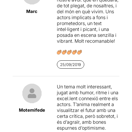
climática. Era un tema que
de tot plegat, de nosaltres, i
Yago había introducido en
Marc
del món en què vivim. Uns
una escena y merecía la
actors implicats a fons i
pena la reflexión aunque el
prometedors, un text
tema protagonizó
intel·ligent i picant, i una
demasiado el coloquio y se
posada en escena senzilla i
habló poco de la obra.
vibrant. Molt recomanable!
25/09/2019
Un tema molt interessant,
jugat amb humor, ritme i una
excel.lent connexiö entre els
actors. T’anima realment a
Motemifede
visualitzar el futur amb una
certa crítica, però sobretot, i
és d’agraïr, amb bones
espurnes d’optimisme.