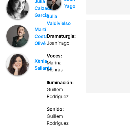
Julia
Yago
Calzada
Garcia
Júlia
Valdivielso
Martí
Dramaturgia:
Costa
Joan Yago
Olivé
Voces:
Xènia
Marina
Sallarés
Monràs
Iluminación:
Guillem
Rodríguez
Sonido:
Guillem
Rodríguez