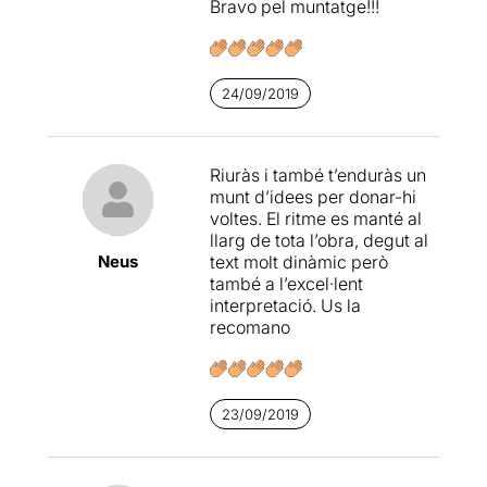
Bravo pel muntatge!!!
24/09/2019
Riuràs i també t’enduràs un
munt d’idees per donar-hi
voltes. El ritme es manté al
llarg de tota l’obra, degut al
Neus
text molt dinàmic però
també a l’excel·lent
interpretació. Us la
recomano
23/09/2019