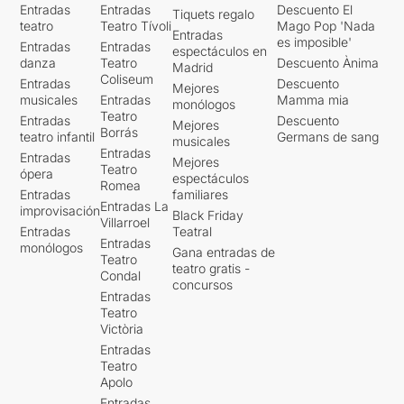
Entradas
Entradas
Descuento El
Tiquets regalo
teatro
Teatro Tívoli
Mago Pop 'Nada
Entradas
es imposible'
Entradas
Entradas
espectáculos en
danza
Teatro
Descuento Ànima
Madrid
Coliseum
Entradas
Descuento
Mejores
musicales
Entradas
Mamma mia
monólogos
Teatro
Entradas
Descuento
Mejores
Borrás
teatro infantil
Germans de sang
musicales
Entradas
Entradas
Mejores
Teatro
ópera
espectáculos
Romea
Entradas
familiares
Entradas La
improvisación
Black Friday
Villarroel
Entradas
Teatral
Entradas
monólogos
Gana entradas de
Teatro
teatro gratis -
Condal
concursos
Entradas
Teatro
Victòria
Entradas
Teatro
Apolo
Entradas