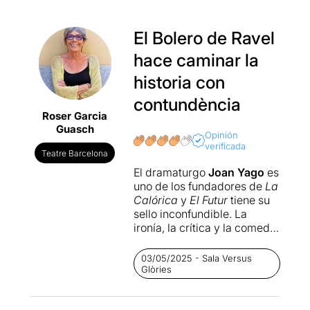
El Bolero de Ravel
hace caminar la
historia con
contundència
Roser Garcia
Guasch
Opinión
verificada
Teatre Barcelona
El dramaturgo
Joan Yago
es
uno de los fundadores de
La
Calórica
y
El Futur
tiene su
sello inconfundible. La
ironía, la crítica y la comedia
en todas sus obras es una
buena combinación para
03/05/2025 - Sala Versus
que el público pueda
Glòries
reflexionar desde la sonrisa.
La producción de
El futur
es