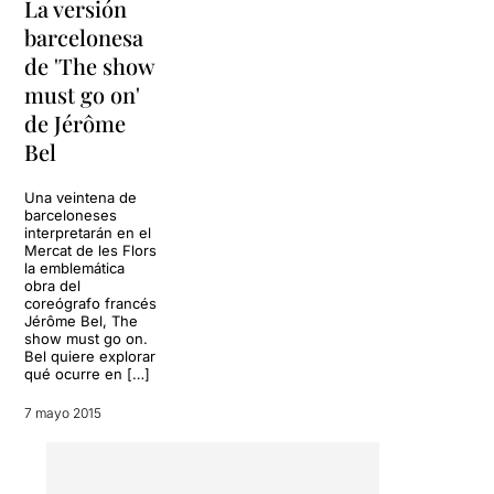
La versión
provoca la música, el humor
barcelonesa
y la cotidianidad o
de 'The show
proximidad de los artistas
que ve en el escenario.
must go on'
Continuamente se establece
de Jérôme
el juego de espejos, y el
Bel
espectador sabe que podría
ser uno de los que está en
escena, del mismo modo
Una veintena de
barceloneses
que los bailarines podrían
interpretarán en el
estar observándolo a él en
Mercat de les Flors
su inmovilidad…
la emblemática
obra del
coreógrafo francés
El planteamiento de
The
Jérôme Bel, The
show must go on
es muy
show must go on.
sencillo. Un DJ situado en el
Bel quiere explorar
proscenio del escenario
qué ocurre en […]
aparece con un montón de
7 mayo 2015
CD’s y, uno a uno, los va
poniendo para dar pie a
diferentes situaciones, sobre
todo relacionadas con la