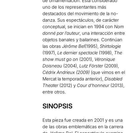
de ornamentación. Está considerado
uno de los representantes más
destacados del movimiento de la no-
danza. Sus espectáculos, de carácter
conceptual, se inician en 1994 con
Nom
donné par l’auteur
, una interacción entre
objetos banales y bailarines. Continúan
las obras
Jérôme Bel
(1995),
Shirtologie
(1997),
Le dernier spectacle
(1998),
The
show must go on
(2001),
Véronique
Doisneau
(2004),
Lutz Förster
(2009),
Cédrix Andrieux (2009)
(que vimos en el
Mercat la temporada anterior),
Disabled
Theater
(2012) y
Cour d’honneur
(2013),
entre otros.
SINOPSIS
Esta pieza fue creada en 2001 y es una
de las obras emblemáticas en la carrera