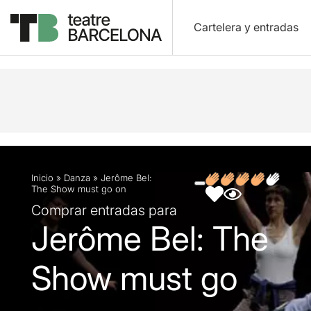
Cartelera y entradas
Descripción
Ficha artística
Fotos y vídeos
O
Inicio
»
Danza
»
Jerôme Bel:
The Show must go on
Comprar entradas para
Jerôme Bel: The
Show must go