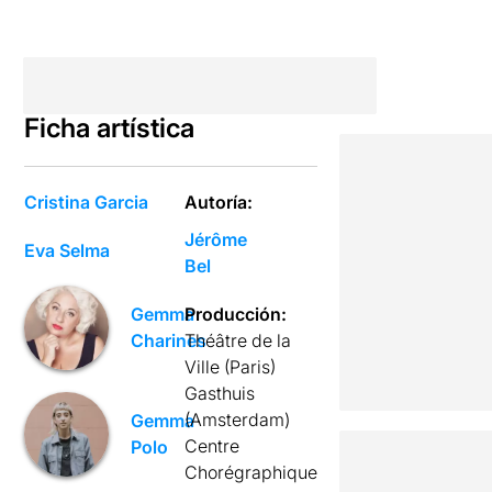
Ficha artística
Cristina Garcia
Autoría:
Jérôme
Eva Selma
Bel
Producción:
Gemma
Théâtre de la
Charines
Ville (Paris)
Gasthuis
(Amsterdam)
Gemma
Centre
Polo
Chorégraphique