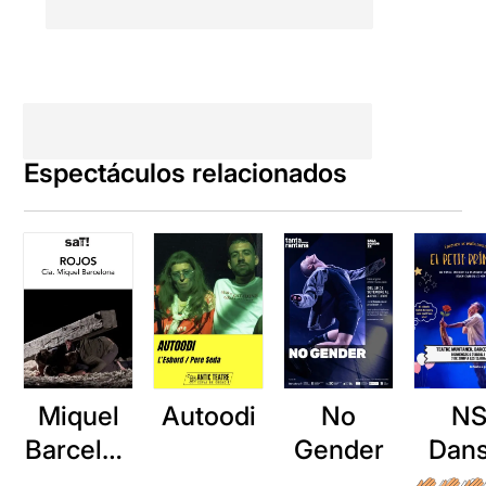
Creo que a Jérôme Bel le
encantaría.
Espectáculos relacionados
Miquel
Autoodi
No
N
Barcelon
Gender
Dans
a: Rojos
El Pe