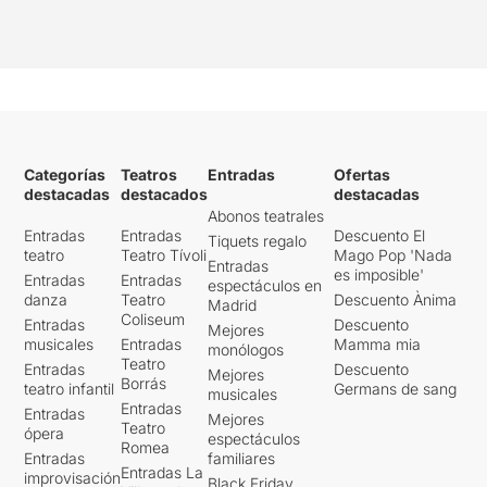
Categorías
Teatros
Entradas
Ofertas
destacadas
destacados
destacadas
Abonos teatrales
Entradas
Entradas
Descuento El
Tiquets regalo
teatro
Teatro Tívoli
Mago Pop 'Nada
Entradas
es imposible'
Entradas
Entradas
espectáculos en
danza
Teatro
Descuento Ànima
Madrid
Coliseum
Entradas
Descuento
Mejores
musicales
Entradas
Mamma mia
monólogos
Teatro
Entradas
Descuento
Mejores
Borrás
teatro infantil
Germans de sang
musicales
Entradas
Entradas
Mejores
Teatro
ópera
espectáculos
Romea
Entradas
familiares
Entradas La
improvisación
Black Friday