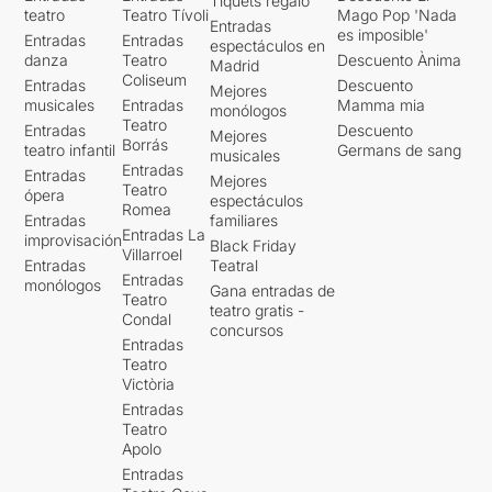
Tiquets regalo
teatro
Teatro Tívoli
Mago Pop 'Nada
Entradas
es imposible'
Entradas
Entradas
espectáculos en
danza
Teatro
Descuento Ànima
Madrid
Coliseum
Entradas
Descuento
Mejores
musicales
Entradas
Mamma mia
monólogos
Teatro
Entradas
Descuento
Mejores
Borrás
teatro infantil
Germans de sang
musicales
Entradas
Entradas
Mejores
Teatro
ópera
espectáculos
Romea
Entradas
familiares
Entradas La
improvisación
Black Friday
Villarroel
Entradas
Teatral
Entradas
monólogos
Gana entradas de
Teatro
teatro gratis -
Condal
concursos
Entradas
Teatro
Victòria
Entradas
Teatro
Apolo
Entradas