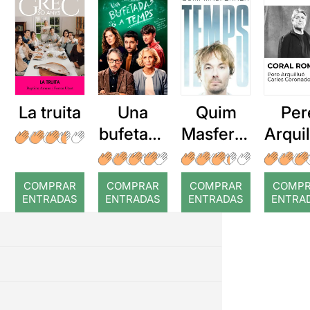
La truita
Una
Quim
Per
bufetada
Masferre
Arqui
a temps
r: Temps
: Cor
romp
COMPRAR
COMPRAR
COMPRAR
COMP
ENTRADAS
ENTRADAS
ENTRADAS
ENTRA