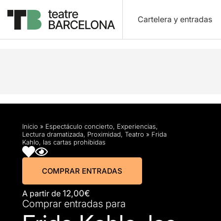
Cartelera y entradas
Descripción
Horarios
Ficha artística
Info prá
Inicio
»
Espectáculo concierto
,
Experiencias
,
Lectura dramatizada
,
Proximidad
,
Teatro
»
Frida
Kahlo, las cartas prohibidas
COMPRAR ENTRADAS
A partir de
12,00€
Comprar entradas para