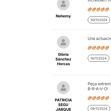
de dos mujer
arranque, la
argumento qu
tensión.
que también 
Es una obra 
más explicat
Nohemy
poco negro, 
30/11/2024
Detrás de
Fi
formato co
Una actuació
sin prejuici
Tomasa
y
G
dentro de su
Glòria
personajes.
14/11/2024
Sánchez
Horcas
Peça extrema
B-R-A-V-O!
PATRICIA
SEGU
09/11/2024
JARQUE