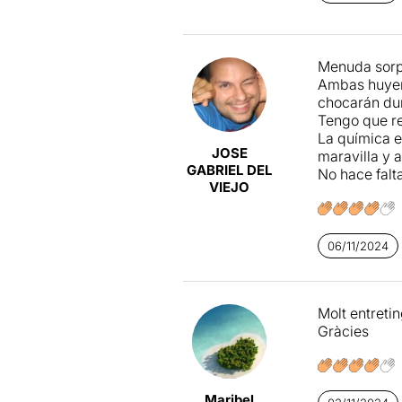
Menuda sorpr
Ambas huyen
chocarán dur
Tengo que re
La química 
JOSE
maravilla y 
GABRIEL DEL
No hace falt
VIEJO
06/11/2024
Molt entreti
Gràcies
Maribel