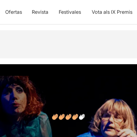
Ofertas
Revista
Festivales
Vota als IX Premis
y vídeos
Opiniones
Artículos