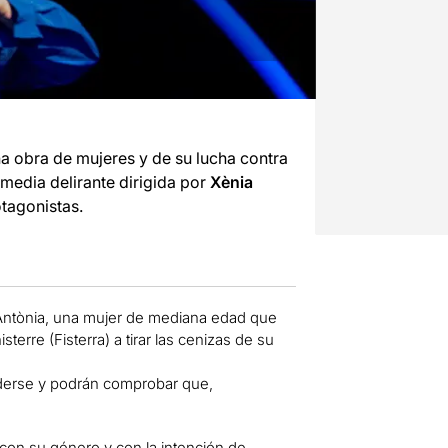
una obra de mujeres y de su lucha contra
media delirante dirigida por
Xènia
agonistas.
o Antònia, una mujer de mediana edad que
sterre (Fisterra) a tirar las cenizas de su
nderse y podrán comprobar que,
on su género y con la intención de