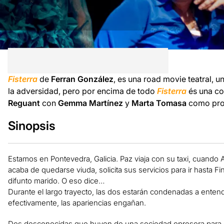
Fisterra
de
Ferran González
, es una road movie teatral, 
la adversidad, pero por encima de todo
Fisterra
és una co
Reguant
con
Gemma Martínez
y
Marta Tomasa
como prot
Sinopsis
Estamos en Pontevedra, Galicia. Paz viaja con su taxi, cuand
acaba de quedarse viuda, solicita sus servicios para ir hasta Fini
difunto marido. O eso dice…
Durante el largo trayecto, las dos estarán condenadas a ente
efectivamente, las apariencias engañan.
Dos desconocidas que huyen de una sociedad opresora para c