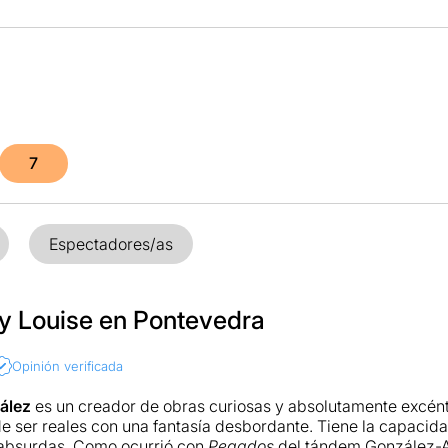
7
Espectadores/as
y Louise en Pontevedra
Opinión verificada
ález
es un creador de obras curiosas y absolutamente excént
de ser reales con una fantasía desbordante. Tiene la capacid
 absurdas. Como ocurrió con
Pegados
del tándem González-Al