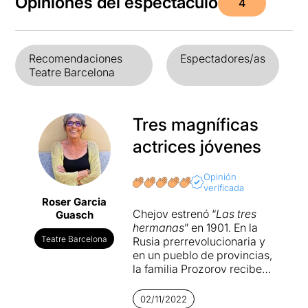
Opiniones del espectáculo
4
Recomendaciones
Espectadores/as
Teatre Barcelona
Tres magníficas
actrices jóvenes
Opinión
verificada
Roser Garcia
Chejov estrenó “
Las tres
Guasch
hermanas
” en 1901. En la
Teatre Barcelona
Rusia prerrevolucionaria y
en un pueblo de provincias,
la familia Prozorov recibe
habitualmente a los militares
destacados en este lugar
02/11/2022