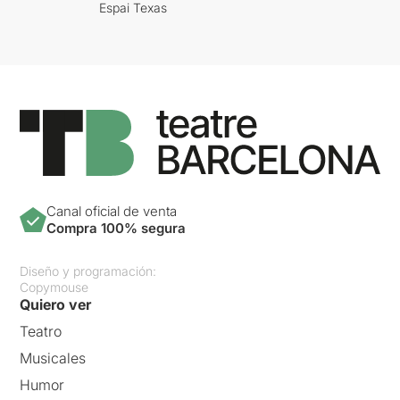
Espai Texas
Canal oficial de venta
Compra 100% segura
Diseño y programación:
Copymouse
Quiero ver
Teatro
Musicales
Humor