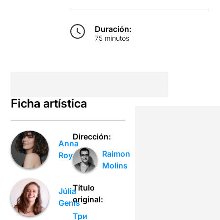
Duración:
75 minutos
Ficha artística
Dirección:
Anna
Raimon
Roy
Molins
Título
Júlia
original:
Genís
Три