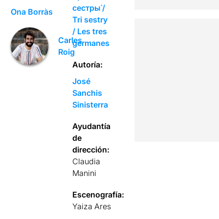
сeстры́ /
Ona Borràs
Tri sestry
/ Les tres
Carles
germanes
Roig
Autoría:
José
Sanchis
Sinisterra
Ayudantía
de
dirección:
Claudia
Manini
Escenografía:
Yaiza Ares