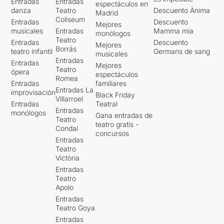
Entradas
Entradas
espectáculos en
danza
Teatro
Descuento Ànima
Madrid
Coliseum
Entradas
Descuento
Mejores
musicales
Entradas
Mamma mia
monólogos
Teatro
Entradas
Descuento
Mejores
Borrás
teatro infantil
Germans de sang
musicales
Entradas
Entradas
Mejores
Teatro
ópera
espectáculos
Romea
Entradas
familiares
Entradas La
improvisación
Black Friday
Villarroel
Entradas
Teatral
Entradas
monólogos
Gana entradas de
Teatro
teatro gratis -
Condal
concursos
Entradas
Teatro
Victòria
Entradas
Teatro
Apolo
Entradas
Teatro Goya
Entradas