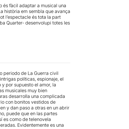
 no és fàcil adaptar a musical una
itura de
Iván Macías
. Quizás no
 La història em sembla que avança
, pero es un conjunto coherente y
t l’espectacle és tota la part
odeado de una estética también
lba Quarter- desenvolupi totes les
uchos elementos escenográficos
e ven más torpes que otros y
e Tánger. Con el vestuario pasa
aje de Sira tienen una entidad y
 que el conjunto funciona, a
o marroquí o el resultado de la
, es toda la parte vocal.
o periodo de La Guerra civil
el conjunto suena muy bien y
trigas políticas, espionaje, el
as sus calidades en un papel
o y por supuesto el amor, la
omentos de lucimiento a
Noemí
ezas musicales muy bien
a”, a
Jan Forrellat
como Marcus
turas desarrolla una complicada
un musical bien cantado, con una
io con bonitos vestidos de
rá el gran musical de la
n y dan paso a otras en un abrir
el que merecía la pena ver el
eno, puede que en las partes
sí es como de telenovela
eradas. Evidentemente es una