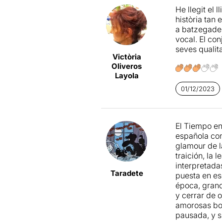
He llegit el 
Esta versión
història tan
hay un
leit m
a batzegades 
cohesionado,
vocal. El con
coherente, 
seves qualit
y diferentes
Victòria
tampoco se a
Oliveros
un poco lo m
Layola
una factura 
pesar de que
01/12/2023
famosa túnic
Lo más exito
El Tiempo en
Exceptuando 
española con
permite que 
glamour de la
comprometid
traición, la 
Mazoy
en el
interpretada
Logan y a
Pa
Taradete
puesta en es
música que c
época, grand
temporada, p
y cerrar de 
resultado.
amorosas bor
pausada, y 