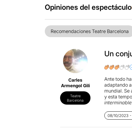
Opiniones del espectáculo
Recomendaciones Teatre Barcelona
Un conju
Ante todo ha
Carles
adaptando a
Armengol Gili
mundial. Se 
y esta tempo
Teatre
Barcelona
interminable
musical casi 
quizás lo qu
08/10/2023 -
conocidos y 
que han imag