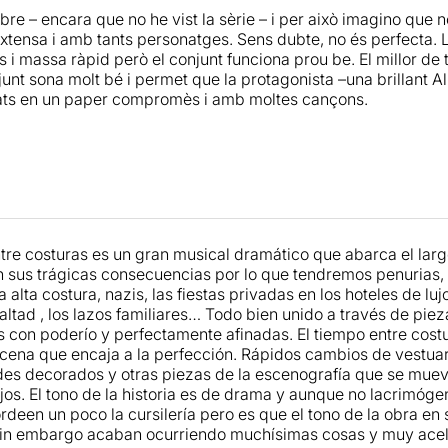
llibre – encara que no he vist la sèrie – i per això imagino que
 musical de
El tiempo entre costuras
parte de una buena part
 extensa i amb tants personatges. Sens dubte, no és perfecta.
otiv
bastante evidente, ni un tema que se recuerde a la salida
i massa ràpid però el conjunt funciona prou be. El millor de to
 con tendencia a melodías épicas y dramáticas. Todo está r
junt sona molt bé i permet que la protagonista –una brillant A
pero quizás un poco monótona. No se puede negar que hay m
ats en un paper compromès i amb moltes cançons.
 recursos para mostrar los múltiples espacios, pero algunos s
provecha el exotismo que hubiera podido dar toda la parte d
ismo: los trajes diseñados por
Lorenzo Caprile
para el person
que los diferencia, quizás en exceso, del resto. No negaremos
 no pasan por alto algunas notas discordantes (algún vestuari
a Delphos, por ejemplo).
so de todo el espectáculo, y quizás también lo más importante
tre costuras es un gran musical dramático que abarca el larg
algún pequeño desajuste con los micros, hay que decir que 
 sus trágicas consecuencias por lo que tendremos penurias, in
la protagonista –una brillante
Alba Cuartero
– desarrolle tod
 alta costura, nazis, las fiestas privadas en los hoteles de luj
o y con muchas canciones. También se permite tener sus m
lealtad , los lazos familiares… Todo bien unido a través de pi
 papel de madre, a
Teresa Alba
como Candelaria “La Matuter
s con poderío y perfectamente afinadas. El tiempo entre cos
co Arrojo
como el portugués Manuel Da Silva. En definitiva, 
cena que encaja a la perfección. Rápidos cambios de vestuar
onvence, y con una factura técnica que cumple. Quizás no se
es decorados y otras piezas de la escenografía que se mueve
ero adaptar una historia como esta al teatro ya era un reto d
ojos. El tono de la historia es de drama y aunque no lacrimóg
deen un poco la cursilería pero es que el tono de la obra en 
sin embargo acaban ocurriendo muchísimas cosas y muy acel