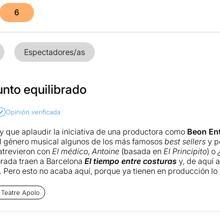
6
Espectadores/as
nto equilibrado
Opinión verificada
y que aplaudir la iniciativa de una productora como
Beon Ent
l género musical algunos de los más famosos
best sellers
y pe
atrevieron con
El médico
,
Antoine
(basada en
El Principito
) o
rada traen a Barcelona
El tiempo entre costuras
y, de aquí 
. Pero esto no acaba aquí, porque ya tienen en producción lo 
imposible: Los pilares de la tierra. Bien es verdad que de ambi
e a veces puede jugar tanto a favor, como en contra. A favor,
 Teatre Apolo
exitosos, y porque demuestran no ponerse límites. A la contr
inado es tan fastuosa que finalmente solo puede llegar a me