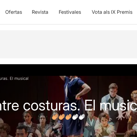
Ofertas
Revista
Festivales
Vota als IX Premis
y vídeos
Opiniones
Artículos
uras. El musical
tre costuras. El music