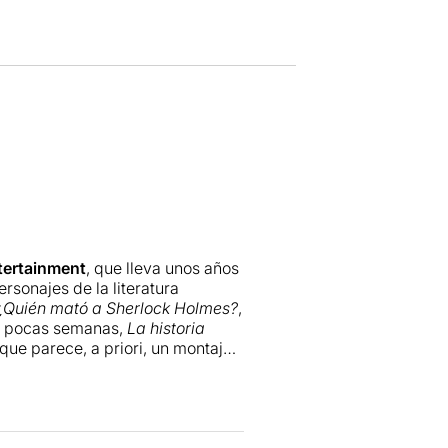
ertainment
, que lleva unos años
rsonajes de la literatura
¿Quién mató a Sherlock Holmes?
,
a pocas semanas,
La historia
que parece, a priori, un montaje
ción no les falta, y esto es
 porque parten de materiales
a, porque a veces la producción
dias al escenario…