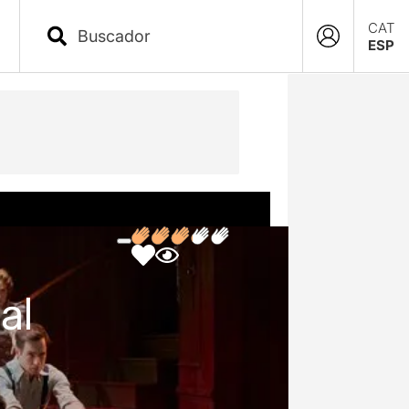
CAT
ESP
al