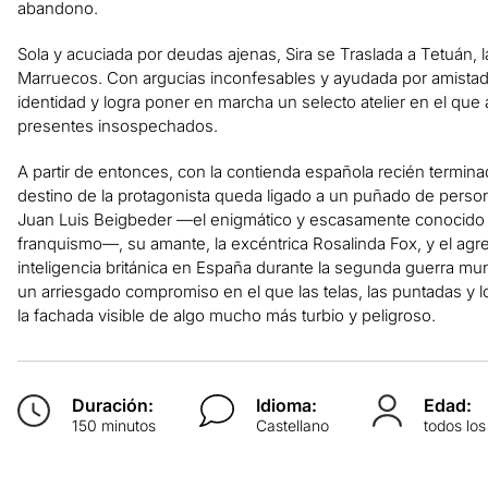
abandono.
Sola y acuciada por deudas ajenas, Sira se Traslada a Tetuán, l
Marruecos. Con argucias inconfesables y ayudada por amistad
identidad y logra poner en marcha un selecto atelier en el que
presentes insospechados.
A partir de entonces, con la contienda española recién termin
destino de la protagonista queda ligado a un puñado de person
Juan Luis Beigbeder —el enigmático y escasamente conocido m
franquismo—, su amante, la excéntrica Rosalinda Fox, y el agreg
inteligencia británica en España durante la segunda guerra mun
un arriesgado compromiso en el que las telas, las puntadas y l
la fachada visible de algo mucho más turbio y peligroso.
Duración:
Idioma:
Edad:
150 minutos
Castellano
todos los